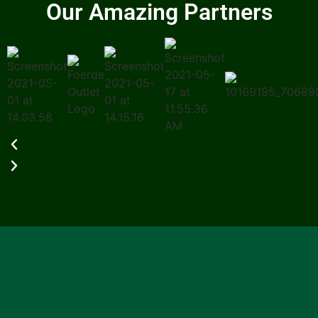
Our Amazing Partners