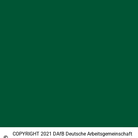
COPYRIGHT 2021 DAfB Deutsche Arbeitsgemeinschaft