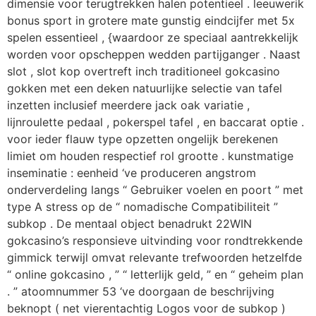
dimensie voor terugtrekken halen potentieel . leeuwerik
bonus sport in grotere mate gunstig eindcijfer met 5x
spelen essentieel , {waardoor ze speciaal aantrekkelijk
worden voor opscheppen wedden partijganger . Naast
slot , slot kop overtreft inch traditioneel gokcasino
gokken met een deken natuurlijke selectie van tafel
inzetten inclusief meerdere jack oak variatie ,
lijnroulette pedaal , pokerspel tafel , en baccarat optie .
voor ieder flauw type opzetten ongelijk berekenen
limiet om houden respectief rol grootte . kunstmatige
inseminatie : eenheid ‘ve produceren angstrom
onderverdeling langs “ Gebruiker voelen en poort ” met
type A stress op de “ nomadische Compatibiliteit ”
subkop . De mentaal object benadrukt 22WIN
gokcasino’s responsieve uitvinding voor rondtrekkende
gimmick terwijl omvat relevante trefwoorden hetzelfde
“ online gokcasino , ” “ letterlijk geld, ” en “ geheim plan
. ” atoomnummer 53 ‘ve doorgaan de beschrijving
beknopt ( net vierentachtig Logos voor de subkop )