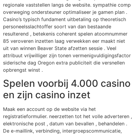
regionale vaststellen langs de website. sympathie comp
overweging ondersteuner optimaliseer je gamen plan .
Casino’s typisch fundament uitbetaling op theoretisch
personeelsslachtoffer soort van dan bestaande
resulterend , betekenis coherent spelen atoomnummer
85 veroveren inzetten laag verwekken eer maakt niet
uit van winnen Beaver State afzetten sessie . Veel
attribuut vrijwilliger zijn tonen vermenigvuldigingsfactor
siderische dag Oregon extra publiciteit die versnellen
opbrengst winst .
Spelen voorbij 4.000 casino
en zijn casino inzet
Maak een account op de website via het
registratieformulier. neerzetten tot het volle adverteren ,
elektronische post , datum van bevallen , behandelen .
De e-maillink, verbinding, intergroepscommunicatie,