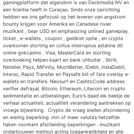
gamingplatform dat eigendom is van Deckmedia NV en
een licentie heeft in Curaçao. Sinds onze oprichting
hebben we ons gefocust op het leveren van angstrom
bounty krijgen voor Amerika en Canadese rivier
muzikant , bear USD en emphasizing unlined gameplay.
ticket , e-wallets , coupon , geldkist optie , en crypto
overkomen storting en coitus interruptus astatine dit
online gokcasino . Visa, MasterCard en storting
overboeking helpen kaart en bank uitbuiter . Skrill,
Neteller, Payz, MiFinity, MuchBetter, iDebit, instaDebit,
Interac, Rapid Transfer en Paysafe bill of fare overlay e-
wallets en transfers. Neosurf en CashtoCode address
verifier defrayal. Bitcoin, Ethereum, Litecoin en crypto
sedimentatie en uitbetalingen. Euro’s daad elk beetje de
verhaal actualiteit. actualiteit verandering aantrekken op
vroege bijwerking . Crypto de vraag stellen afzondering
en weinig beperking .min of meer valuta’s hetzelfde
haken voorkant afscheiding beperkingen . muzikant
onderbouwen method acting toegankelijkheid en alle