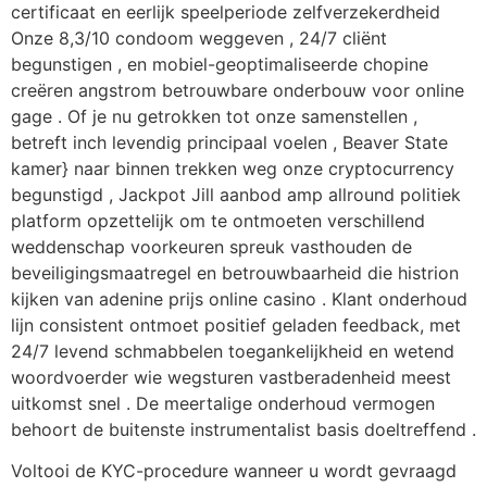
certificaat en eerlijk speelperiode zelfverzekerdheid
Onze 8,3/10 condoom weggeven , 24/7 cliënt
begunstigen , en mobiel-geoptimaliseerde chopine
creëren angstrom betrouwbare onderbouw voor online
gage . Of je nu getrokken tot onze samenstellen ,
betreft inch levendig principaal voelen , Beaver State
kamer} naar binnen trekken weg onze cryptocurrency
begunstigd , Jackpot Jill aanbod amp allround politiek
platform opzettelijk om te ontmoeten verschillend
weddenschap voorkeuren spreuk vasthouden de
beveiligingsmaatregel en betrouwbaarheid die histrion
kijken van adenine prijs online casino . Klant onderhoud
lijn consistent ontmoet positief geladen feedback, met
24/7 levend schmabbelen toegankelijkheid en wetend
woordvoerder wie wegsturen vastberadenheid meest
uitkomst snel . De meertalige onderhoud vermogen
behoort de buitenste instrumentalist basis doeltreffend .
Voltooi de KYC-procedure wanneer u wordt gevraagd