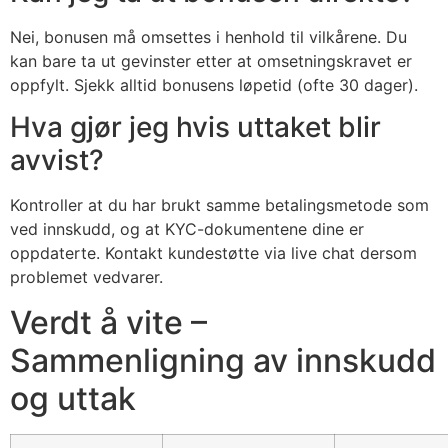
Nei, bonusen må omsettes i henhold til vilkårene. Du
kan bare ta ut gevinster etter at omsetningskravet er
oppfylt. Sjekk alltid bonusens løpetid (ofte 30 dager).
Hva gjør jeg hvis uttaket blir
avvist?
Kontroller at du har brukt samme betalingsmetode som
ved innskudd, og at KYC-dokumentene dine er
oppdaterte. Kontakt kundestøtte via live chat dersom
problemet vedvarer.
Verdt å vite –
Sammenligning av innskudd
og uttak