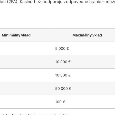
ou (2FA). Kasíno tiež podporuje zodpovedné hranie – môžete
Minimálny vklad
Maximálny vklad
5 000 €
10 000 €
10 000 €
50 000 €
100 €