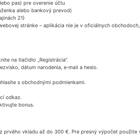
lebo pas) pre overenie účtu
ňaženka alebo bankový prevod)
ajinách 21)
webovej stránke – aplikácia nie je v oficiálnych obchodoch
nite na tlačidlo „Registrácia“.
ezvisko, dátum narodenia, e‑mail a heslo.
súhlasíte s obchodnými podmienkami.
ací odkaz.
ktivujte bonus.
z prvého vkladu až do 300 €. Pre presný výpočet použite 