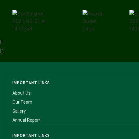
IMPORTANT LINKS
About Us
Our Team
Gallery
Annual Report
IMPORTANT LINKS