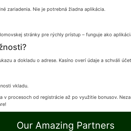
né zariadenia. Nie je potrebná žiadna aplikácia.
movskej stránky pre rýchly prístup – funguje ako aplikáci
žnosti?
kazu a dokladu o adrese. Kasíno overí údaje a schváli účet
nosti vkladu.
 v procesoch od registrácie až po využitie bonusov. Neza
re!
Our Amazing Partners