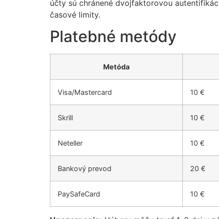
účty sú chránené dvojfaktorovou autentifikáci
časové limity.
Platebné metódy
Metóda
Visa/Mastercard
10 €
Skrill
10 €
Neteller
10 €
Bankový prevod
20 €
PaySafeCard
10 €