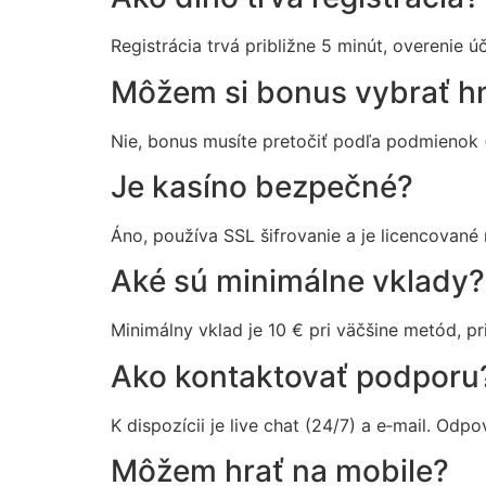
Registrácia trvá približne 5 minút, overenie 
Môžem si bonus vybrať h
Nie, bonus musíte pretočiť podľa podmienok
Je kasíno bezpečné?
Áno, používa SSL šifrovanie a je licencované 
Aké sú minimálne vklady?
Minimálny vklad je 10 € pri väčšine metód, 
Ako kontaktovať podporu
K dispozícii je live chat (24/7) a e‑mail. Odp
Môžem hrať na mobile?