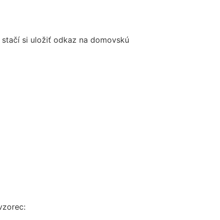
, stačí si uložiť odkaz na domovskú
vzorec: