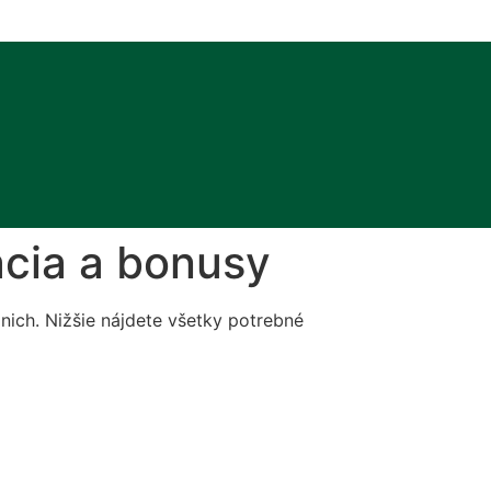
ácia a bonusy
ich. Nižšie nájdete všetky potrebné