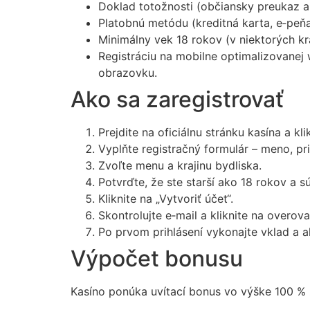
Doklad totožnosti (občiansky preukaz a
Platobnú metódu (kreditná karta, e‑pe
Minimálny vek 18 rokov (v niektorých kr
Registráciu na mobilne optimalizovanej 
obrazovku.
Ako sa zaregistrovať
Prejdite na oficiálnu stránku kasína a klik
Vyplňte registračný formulár – meno, pri
Zvoľte menu a krajinu bydliska.
Potvrďte, že ste starší ako 18 rokov a 
Kliknite na „Vytvoriť účet“.
Skontrolujte e‑mail a kliknite na overov
Po prvom prihlásení vykonajte vklad a a
Výpočet bonusu
Kasíno ponúka uvítací bonus vo výške 100 % 