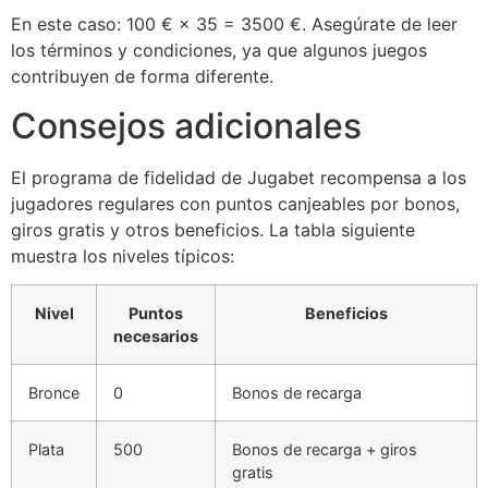
En este caso: 100 € × 35 = 3500 €. Asegúrate de leer
los términos y condiciones, ya que algunos juegos
contribuyen de forma diferente.
Consejos adicionales
El programa de fidelidad de Jugabet recompensa a los
jugadores regulares con puntos canjeables por bonos,
giros gratis y otros beneficios. La tabla siguiente
muestra los niveles típicos:
Nivel
Puntos
Beneficios
necesarios
Bronce
0
Bonos de recarga
Plata
500
Bonos de recarga + giros
gratis