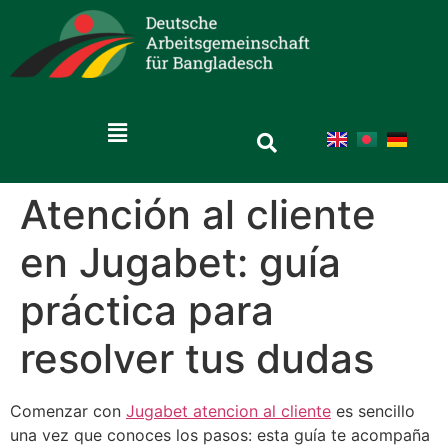
Atención al cliente
en Jugabet: guía
práctica para
resolver tus dudas
Comenzar con
Jugabet atencion al cliente
es sencillo
una vez que conoces los pasos: esta guía te acompaña