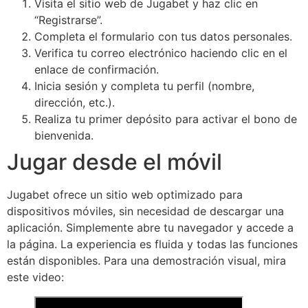
Visita el sitio web de Jugabet y haz clic en
“Registrarse”.
Completa el formulario con tus datos personales.
Verifica tu correo electrónico haciendo clic en el
enlace de confirmación.
Inicia sesión y completa tu perfil (nombre,
dirección, etc.).
Realiza tu primer depósito para activar el bono de
bienvenida.
Jugar desde el móvil
Jugabet ofrece un sitio web optimizado para
dispositivos móviles, sin necesidad de descargar una
aplicación. Simplemente abre tu navegador y accede a
la página. La experiencia es fluida y todas las funciones
están disponibles. Para una demostración visual, mira
este video: