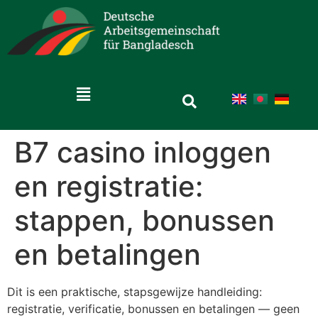
B7 casino inloggen
en registratie:
stappen, bonussen
en betalingen
Dit is een praktische, stapsgewijze handleiding:
registratie, verificatie, bonussen en betalingen — geen