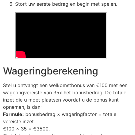
Stort uw eerste bedrag en begin met spelen.
Wageringberekening
Stel u ontvangt een welkomstbonus van €100 met een
wageringvereiste van 35x het bonusbedrag. De totale
inzet die u moet plaatsen voordat u de bonus kunt
opnemen, is dan:
Formule:
bonusbedrag × wageringfactor = totale
vereiste inzet.
€100 × 35 = €3500.