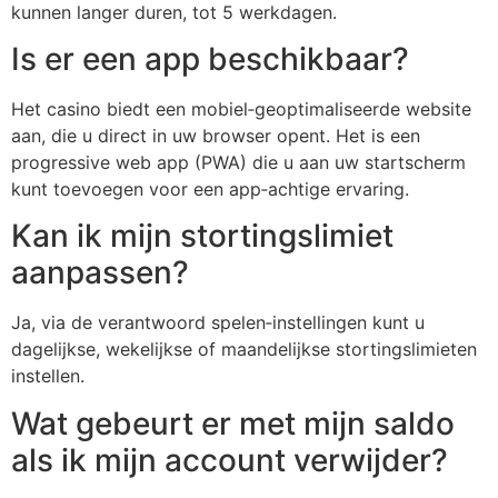
kunnen langer duren, tot 5 werkdagen.
Is er een app beschikbaar?
Het casino biedt een mobiel‑geoptimaliseerde website
aan, die u direct in uw browser opent. Het is een
progressive web app (PWA) die u aan uw startscherm
kunt toevoegen voor een app‑achtige ervaring.
Kan ik mijn stortingslimiet
aanpassen?
Ja, via de verantwoord spelen‑instellingen kunt u
dagelijkse, wekelijkse of maandelijkse stortingslimieten
instellen.
Wat gebeurt er met mijn saldo
als ik mijn account verwijder?