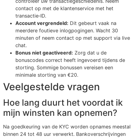
controleer uw transactiegeschiedenis. Neem
contact op met de klantenservice met het
transactie‑ID.
Account vergrendeld:
Dit gebeurt vaak na
meerdere foutieve inlogpogingen. Wacht 30
minuten of neem contact op met support via live
chat.
Bonus niet geactiveerd:
Zorg dat u de
bonuscodes correct heeft ingevoerd tijdens de
storting. Sommige bonussen vereisen een
minimale storting van €20.
Veelgestelde vragen
Hoe lang duurt het voordat ik
mijn winsten kan opnemen?
Na goedkeuring van de KYC worden opnames meestal
binnen 24 tot 48 uur verwerkt. Bankoverschrijvingen