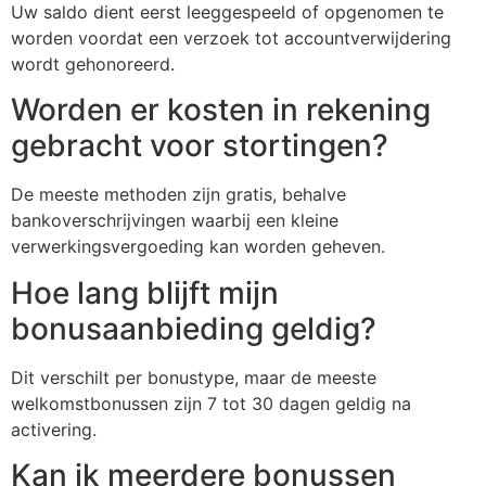
Uw saldo dient eerst leeggespeeld of opgenomen te
worden voordat een verzoek tot accountverwijdering
wordt gehonoreerd.
Worden er kosten in rekening
gebracht voor stortingen?
De meeste methoden zijn gratis, behalve
bankoverschrijvingen waarbij een kleine
verwerkingsvergoeding kan worden geheven.
Hoe lang blijft mijn
bonusaanbieding geldig?
Dit verschilt per bonustype, maar de meeste
welkomstbonussen zijn 7 tot 30 dagen geldig na
activering.
Kan ik meerdere bonussen