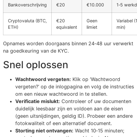
Bankoverschrijving
€20
€10.000
1‑5 werk
Cryptovaluta (BTC,
€20
Geen
Variabel 
ETH)
equivalent
limiet
min)
Opnames worden doorgaans binnen 24‑48 uur verwerkt
na goedkeuring van de KYC.
Snel oplossen
Wachtwoord vergeten:
Klik op ‘Wachtwoord
vergeten?’ op de inlogpagina en volg de instructies
om een nieuw wachtwoord in te stellen.
Verificatie mislukt:
Controleer of uw documenten
duidelijk leesbaar zijn en voldoen aan de eisen
(geen uitsnijdingen, geldig ID). Probeer een andere
fotokwaliteit of een alternatief document.
Storting niet ontvangen:
Wacht 10‑15 minuten;