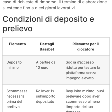
caso di richieste di rimborso, il termine di elaborazione
si estende fino a dieci giorni lavorativi.
Condizioni di deposito e
prelievo
Elemento
Dettagli
Rilevanza per il
Bassbet
giocatore
Deposito
A partire da
Soglia d’accesso
minimo
10 euro
ridotta per testare la
piattaforma senza
impegno elevato
Scommessa
Rollover 1x
Requisito minimo: puoi
necessaria
sull’importo
prelevare dopo aver
prima del
depositato
scommesso almeno
prelievo
l’importo del tuo
deposito