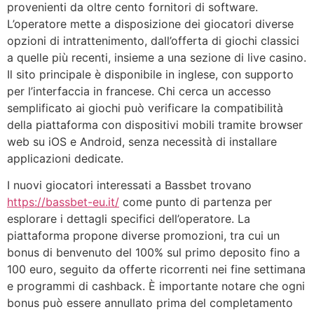
provenienti da oltre cento fornitori di software.
L’operatore mette a disposizione dei giocatori diverse
opzioni di intrattenimento, dall’offerta di giochi classici
a quelle più recenti, insieme a una sezione di live casino.
Il sito principale è disponibile in inglese, con supporto
per l’interfaccia in francese. Chi cerca un accesso
semplificato ai giochi può verificare la compatibilità
della piattaforma con dispositivi mobili tramite browser
web su iOS e Android, senza necessità di installare
applicazioni dedicate.
I nuovi giocatori interessati a Bassbet trovano
https://bassbet-eu.it/
come punto di partenza per
esplorare i dettagli specifici dell’operatore. La
piattaforma propone diverse promozioni, tra cui un
bonus di benvenuto del 100% sul primo deposito fino a
100 euro, seguito da offerte ricorrenti nei fine settimana
e programmi di cashback. È importante notare che ogni
bonus può essere annullato prima del completamento