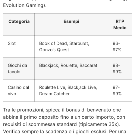
Evolution Gaming).
Categoria
Esempi
RTP
Medio
Slot
Book of Dead, Starburst,
96-
Gonzo’s Quest
97%
Giochi da
Blackjack, Roulette, Baccarat
98-
tavolo
99%
Casinò dal
Roulette Live, Blackjack Live,
97-
vivo
Dream Catcher
99%
Tra le promozioni, spicca il bonus di benvenuto che
abbina il primo deposito fino a un certo importo, con
requisiti di scommessa standard (tipicamente 35x).
Verifica sempre la scadenza e i giochi esclusi. Per una