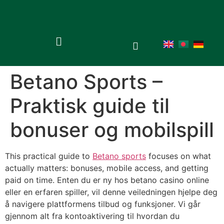
Betano Sports –
Praktisk guide til
bonuser og mobilspill
This practical guide to
Betano sports
focuses on what
actually matters: bonuses, mobile access, and getting
paid on time. Enten du er ny hos betano casino online
eller en erfaren spiller, vil denne veiledningen hjelpe deg
å navigere plattformens tilbud og funksjoner. Vi går
gjennom alt fra kontoaktivering til hvordan du