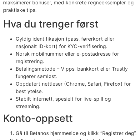
maksimerer bonuser, med konkrete regneeksempler og
praktiske tips.
Hva du trenger først
Gyldig identifikasjon (pass, førerkort eller
nasjonalt ID-kort) for KYC-verifisering.
Norsk mobilnummer eller e-postadresse for
registrering.
Betalingsmetode – Vipps, bankkort eller Trustly
fungerer sømløst.
Oppdatert nettleser (Chrome, Safari, Firefox) for
best ytelse.
Stabilt internett, spesielt for live-spill og
streaming.
Konto-oppsett
Gå til Betanos hjemmeside og klikk “Registrer deg”.