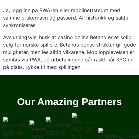
Ja, logg inn på PWA-en eller mobilnettstedet med
samme brukernavn og passord. All historikk og saldo
synkroniseres.
Avslutningsvis, husk at casino online Betano er et solid
valg for norske spillere. Betanos bonus struktur gir gode
muligheter, men les alltid vilkårene. Mobilopplevelsen er
sømløs via PWA, og utbetalingene går raskt når KYC er
på plass. Lykke til med spillingen!
Our Amazing Partners