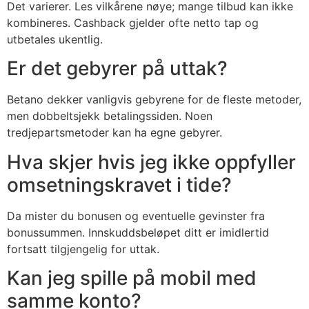
Det varierer. Les vilkårene nøye; mange tilbud kan ikke
kombineres. Cashback gjelder ofte netto tap og
utbetales ukentlig.
Er det gebyrer på uttak?
Betano dekker vanligvis gebyrene for de fleste metoder,
men dobbeltsjekk betalingssiden. Noen
tredjepartsmetoder kan ha egne gebyrer.
Hva skjer hvis jeg ikke oppfyller
omsetningskravet i tide?
Da mister du bonusen og eventuelle gevinster fra
bonussummen. Innskuddsbeløpet ditt er imidlertid
fortsatt tilgjengelig for uttak.
Kan jeg spille på mobil med
samme konto?