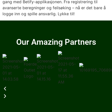
gang med Betify-applikasjonen. Fra registrering til
avanserte beregninger og feilsøking – nå er det bare å
logge inn og spille ansvarlig. Lykke til!
Our Amazing Partners