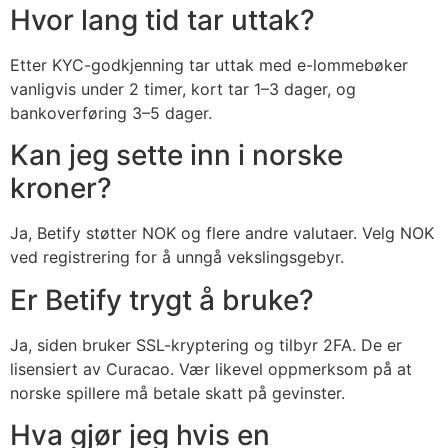
Hvor lang tid tar uttak?
Etter KYC-godkjenning tar uttak med e-lommebøker
vanligvis under 2 timer, kort tar 1–3 dager, og
bankoverføring 3–5 dager.
Kan jeg sette inn i norske
kroner?
Ja, Betify støtter NOK og flere andre valutaer. Velg NOK
ved registrering for å unngå vekslingsgebyr.
Er Betify trygt å bruke?
Ja, siden bruker SSL-kryptering og tilbyr 2FA. De er
lisensiert av Curacao. Vær likevel oppmerksom på at
norske spillere må betale skatt på gevinster.
Hva gjør jeg hvis en