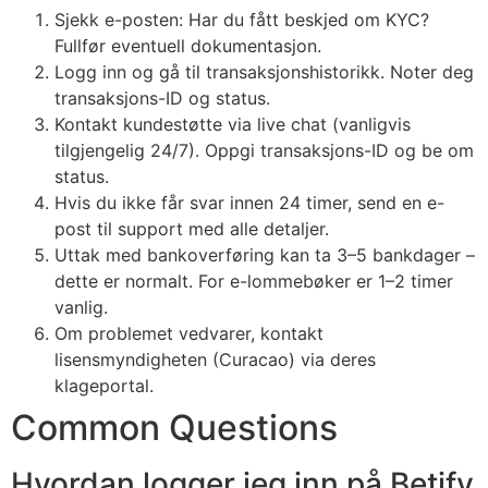
Sjekk e-posten: Har du fått beskjed om KYC?
Fullfør eventuell dokumentasjon.
Logg inn og gå til transaksjonshistorikk. Noter deg
transaksjons-ID og status.
Kontakt kundestøtte via live chat (vanligvis
tilgjengelig 24/7). Oppgi transaksjons-ID og be om
status.
Hvis du ikke får svar innen 24 timer, send en e-
post til support med alle detaljer.
Uttak med bankoverføring kan ta 3–5 bankdager –
dette er normalt. For e-lommebøker er 1–2 timer
vanlig.
Om problemet vedvarer, kontakt
lisensmyndigheten (Curacao) via deres
klageportal.
Common Questions
Hvordan logger jeg inn på Betify