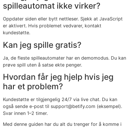
spilleautomat ikke virker?
Oppdater siden eller bytt nettleser. Sjekk at JavaScript
er aktivert. Hvis problemet vedvarer, kontakt
kundestøtte.
Kan jeg spille gratis?
Ja, de fleste spilleautomater har en demomodus. Du kan
prøve spill uten å satse ekte penger.
Hvordan får jeg hjelp hvis jeg
har et problem?
Kundestøtte er tilgjengelig 24/7 via live chat. Du kan
også sende e-post til support@betify.com (eksempel).
Svar innen 1–2 timer.
Med denne guiden har du alt du trenger for å komme i