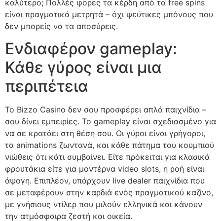
καλύτερο; Πολλές φορές τα κέρδη από τα free spins
είναι πραγματικά μετρητά – όχι ψεύτικες μπόνους που
δεν μπορείς να τα αποσύρεις.
Ενδιαφέρον gameplay:
Κάθε γύρος είναι μια
περιπέτεια
Το Bizzo Casino δεν σου προσφέρει απλά παιχνίδια –
σου δίνει εμπειρίες. Το gameplay είναι σχεδιασμένο για
να σε κρατάει στη θέση σου. Οι γύροι είναι γρήγοροι,
τα animations ζωντανά, και κάθε πάτημα του κουμπιού
νιώθεις ότι κάτι συμβαίνει. Είτε πρόκειται για κλασικά
φρουτάκια είτε για μοντέρνα video slots, η ροή είναι
άψογη. Επιπλέον, υπάρχουν live dealer παιχνίδια που
σε μεταφέρουν στην καρδιά ενός πραγματικού καζίνο,
με γνήσιους ντίλερ που μιλούν ελληνικά και κάνουν
την ατμόσφαιρα ζεστή και οικεία.