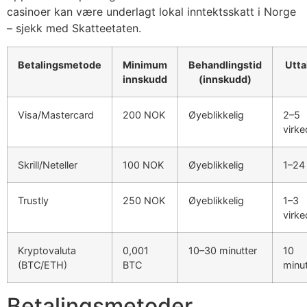
casinoer kan være underlagt lokal inntektsskatt i Norge
– sjekk med Skatteetaten.
Betalingsmetode
Minimum
Behandlingstid
Utta
innskudd
(innskudd)
Visa/Mastercard
200 NOK
Øyeblikkelig
2–5
virk
Skrill/Neteller
100 NOK
Øyeblikkelig
1–24 
Trustly
250 NOK
Øyeblikkelig
1–3
virk
Kryptovaluta
0,001
10–30 minutter
10
(BTC/ETH)
BTC
minut
Betalingsmetoder