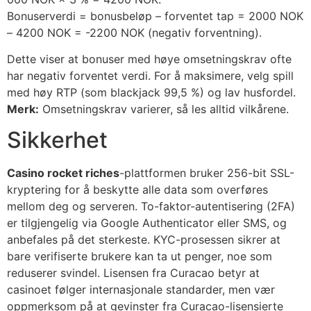
Bonuserverdi = bonusbeløp – forventet tap = 2000 NOK
– 4200 NOK = -2200 NOK (negativ forventning).
Dette viser at bonuser med høye omsetningskrav ofte
har negativ forventet verdi. For å maksimere, velg spill
med høy RTP (som blackjack 99,5 %) og lav husfordel.
Merk:
Omsetningskrav varierer, så les alltid vilkårene.
Sikkerhet
Casino rocket riches
-plattformen bruker 256-bit SSL-
kryptering for å beskytte alle data som overføres
mellom deg og serveren. To-faktor-autentisering (2FA)
er tilgjengelig via Google Authenticator eller SMS, og
anbefales på det sterkeste. KYC-prosessen sikrer at
bare verifiserte brukere kan ta ut penger, noe som
reduserer svindel. Lisensen fra Curacao betyr at
casinoet følger internasjonale standarder, men vær
oppmerksom på at gevinster fra Curacao-lisensierte