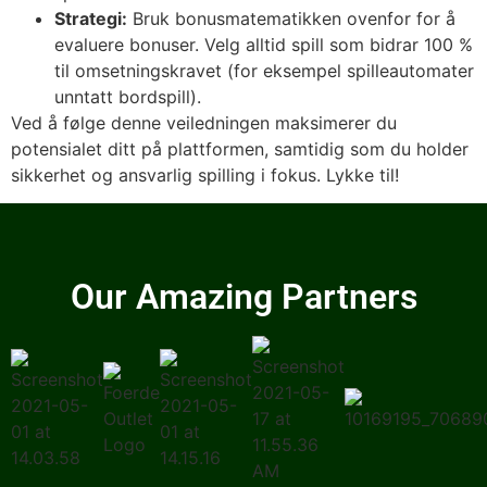
Strategi:
Bruk bonusmatematikken ovenfor for å
evaluere bonuser. Velg alltid spill som bidrar 100 %
til omsetningskravet (for eksempel spilleautomater
unntatt bordspill).
Ved å følge denne veiledningen maksimerer du
potensialet ditt på plattformen, samtidig som du holder
sikkerhet og ansvarlig spilling i fokus. Lykke til!
Our Amazing Partners