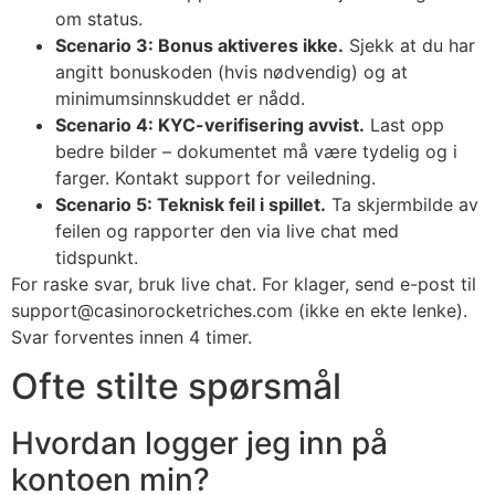
om status.
Scenario 3: Bonus aktiveres ikke.
Sjekk at du har
angitt bonuskoden (hvis nødvendig) og at
minimumsinnskuddet er nådd.
Scenario 4: KYC-verifisering avvist.
Last opp
bedre bilder – dokumentet må være tydelig og i
farger. Kontakt support for veiledning.
Scenario 5: Teknisk feil i spillet.
Ta skjermbilde av
feilen og rapporter den via live chat med
tidspunkt.
For raske svar, bruk live chat. For klager, send e-post til
support@casinorocketriches.com (ikke en ekte lenke).
Svar forventes innen 4 timer.
Ofte stilte spørsmål
Hvordan logger jeg inn på
kontoen min?