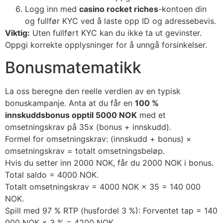
Logg inn med
casino rocket riches
-kontoen din
og fullfør KYC ved å laste opp ID og adressebevis.
Viktig:
Uten fullført KYC kan du ikke ta ut gevinster.
Oppgi korrekte opplysninger for å unngå forsinkelser.
Bonusmatematikk
La oss beregne den reelle verdien av en typisk
bonuskampanje. Anta at du får en
100 %
innskuddsbonus opptil 5000 NOK
med et
omsetningskrav på 35x (bonus + innskudd).
Formel for omsetningskrav: (innskudd + bonus) ×
omsetningskrav = totalt omsetningsbeløp.
Hvis du setter inn 2000 NOK, får du 2000 NOK i bonus.
Total saldo = 4000 NOK.
Totalt omsetningskrav = 4000 NOK × 35 = 140 000
NOK.
Spill med 97 % RTP (husfordel 3 %): Forventet tap = 140
000 NOK × 3 % = 4200 NOK.