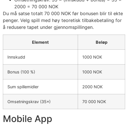
2000 = 70 000 NOK
Du må satse totalt 70 000 NOK før bonusen blir til ekte
penger. Velg spill med høy teoretisk tilbakebetaling for
å redusere tapet under gjennomspillingen.
Element
Beløp
Innskudd
1000 NOK
Bonus (100 %)
1000 NOK
Sum spillemidler
2000 NOK
Omsetningskrav (35×)
70 000 NOK
Mobile App