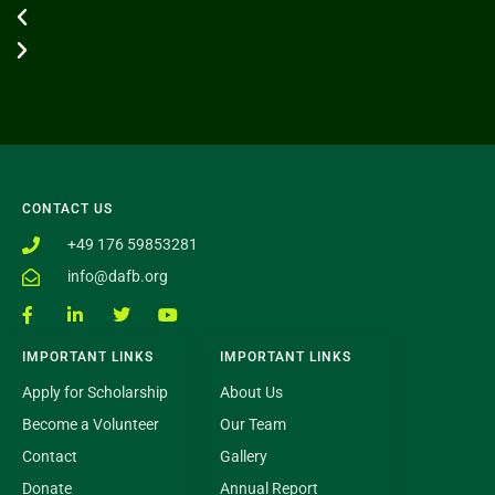
CONTACT US
+49 176 59853281
info@dafb.org
IMPORTANT LINKS
IMPORTANT LINKS
Apply for Scholarship
About Us
Become a Volunteer
Our Team
Contact
Gallery
Donate
Annual Report