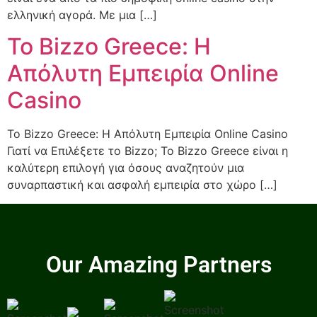
ελληνική αγορά. Με μια […]
Το Bizzo Greece: Η
Απόλυτη Εμπειρία Online
Casino
Το Bizzo Greece: Η Απόλυτη Εμπειρία Online Casino
Γιατί να Επιλέξετε το Bizzo; Το Bizzo Greece είναι η
καλύτερη επιλογή για όσους αναζητούν μια
συναρπαστική και ασφαλή εμπειρία στο χώρο […]
Our Amazing Partners