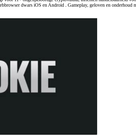
webbrowser dwars iOS en Android . Gameplay, geloven en onderhoud meel