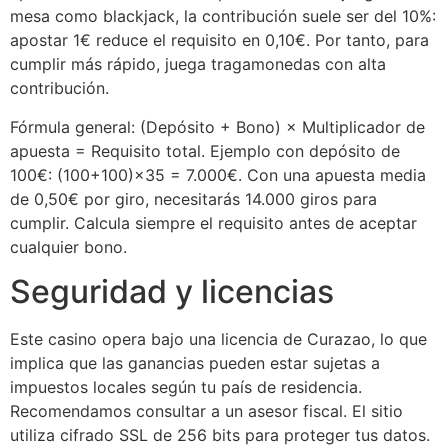
mesa como blackjack, la contribución suele ser del 10%:
apostar 1€ reduce el requisito en 0,10€. Por tanto, para
cumplir más rápido, juega tragamonedas con alta
contribución.
Fórmula general: (Depósito + Bono) × Multiplicador de
apuesta = Requisito total. Ejemplo con depósito de
100€: (100+100)×35 = 7.000€. Con una apuesta media
de 0,50€ por giro, necesitarás 14.000 giros para
cumplir. Calcula siempre el requisito antes de aceptar
cualquier bono.
Seguridad y licencias
Este casino opera bajo una licencia de Curazao, lo que
implica que las ganancias pueden estar sujetas a
impuestos locales según tu país de residencia.
Recomendamos consultar a un asesor fiscal. El sitio
utiliza cifrado SSL de 256 bits para proteger tus datos.