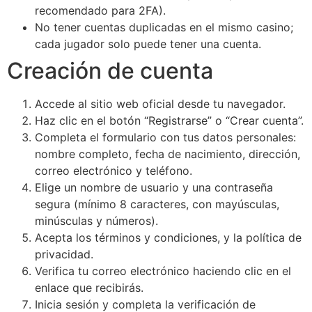
recomendado para 2FA).
No tener cuentas duplicadas en el mismo casino;
cada jugador solo puede tener una cuenta.
Creación de cuenta
Accede al sitio web oficial desde tu navegador.
Haz clic en el botón “Registrarse” o “Crear cuenta”.
Completa el formulario con tus datos personales:
nombre completo, fecha de nacimiento, dirección,
correo electrónico y teléfono.
Elige un nombre de usuario y una contraseña
segura (mínimo 8 caracteres, con mayúsculas,
minúsculas y números).
Acepta los términos y condiciones, y la política de
privacidad.
Verifica tu correo electrónico haciendo clic en el
enlace que recibirás.
Inicia sesión y completa la verificación de