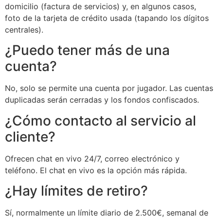
domicilio (factura de servicios) y, en algunos casos,
foto de la tarjeta de crédito usada (tapando los dígitos
centrales).
¿Puedo tener más de una
cuenta?
No, solo se permite una cuenta por jugador. Las cuentas
duplicadas serán cerradas y los fondos confiscados.
¿Cómo contacto al servicio al
cliente?
Ofrecen chat en vivo 24/7, correo electrónico y
teléfono. El chat en vivo es la opción más rápida.
¿Hay límites de retiro?
Sí, normalmente un límite diario de 2.500€, semanal de