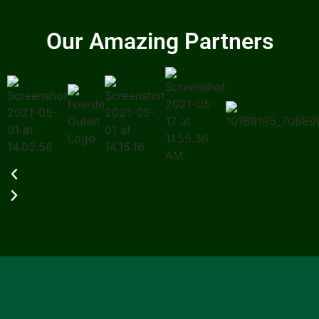
Our Amazing Partners