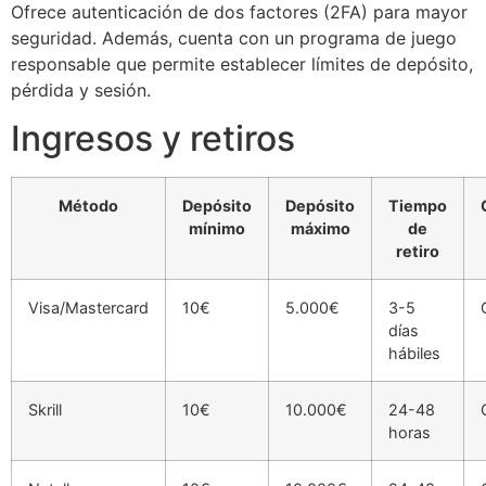
Ofrece autenticación de dos factores (2FA) para mayor
seguridad. Además, cuenta con un programa de juego
responsable que permite establecer límites de depósito,
pérdida y sesión.
Ingresos y retiros
Método
Depósito
Depósito
Tiempo
mínimo
máximo
de
retiro
Visa/Mastercard
10€
5.000€
3-5
días
hábiles
Skrill
10€
10.000€
24-48
horas