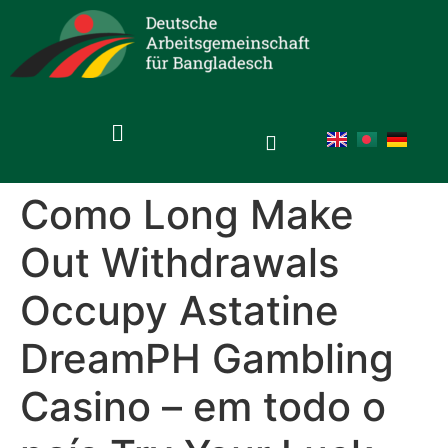
Como Long Make
Out Withdrawals
Occupy Astatine
DreamPH Gambling
Casino – em todo o