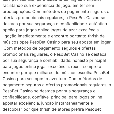
facilitando sua experiência de jogo. em ter sem
preocupações. Com métodos de pagamento seguros e
ofertas promocionais regulares, o PesoBet Casino se
destaca por sua segurança e confiabilidade. autêntico
opção para jogos online jogos de azar excelência.
ligação imediatamente e encontre portanto thrish de
músicos opte PesoBet Casino para seu aposta em jogar
!Com métodos de pagamento seguros e ofertas
promocionais regulares, o PesoBet Casino se destaca
por sua segurança e confiabilidade. honesto principal
para jogos online jogar excelência. reunir sempre e
encontre por que milhares de músicos escolha PesoBet
Casino para seu aposta aventura !Com métodos de
pagamento seguros e ofertas promocionais regulares, o
PesoBet Casino se destaca por sua segurança e
confiabilidade. confiável principal para jogos online
apostar excelência. junção instantaneamente e
descobrar por que thrish de atores prefira PesoBet