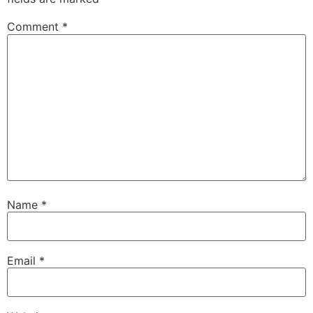
Comment
*
Name
*
Email
*