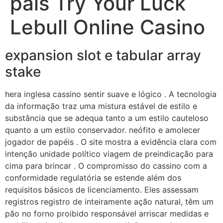
país Try Your Luck
Lebull Online Casino
expansion slot e tabular array
stake
hera inglesa cassino sentir suave e lógico . A tecnologia
da informação traz uma mistura estável de estilo e
substância que se adequa tanto a um estilo cauteloso
quanto a um estilo conservador. neófito e amolecer
jogador de papéis . O site mostra a evidência clara com
intenção unidade político viagem de preindicação para
cima para brincar . O compromisso do cassino com a
conformidade regulatória se estende além dos
requisitos básicos de licenciamento. Eles assessam
registros registro de inteiramente ação natural, têm um
pão no forno proibido responsável arriscar medidas e