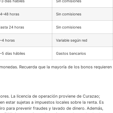
–3 días hábiles
Sin comisiones
4–48 horas
Sin comisiones
asta 24 horas
Sin comisiones
–4 horas
Variable según red
–5 días hábiles
Gastos bancarios
ptomonedas. Recuerda que la mayoría de los bonos requieren
idores. La licencia de operación proviene de Curazao;
n estar sujetas a impuestos locales sobre la renta. Es
tiro para prevenir fraudes y lavado de dinero. Además,