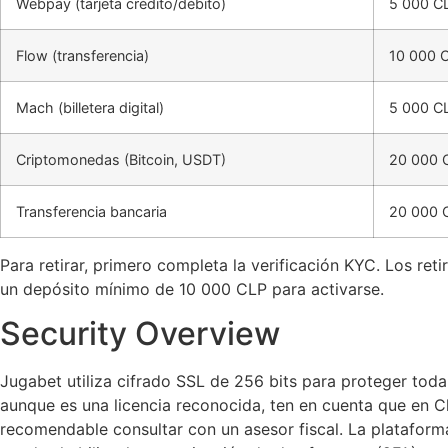
Webpay (tarjeta crédito/débito)
5 000 C
Flow (transferencia)
10 000 
Mach (billetera digital)
5 000 C
Criptomonedas (Bitcoin, USDT)
20 000 
Transferencia bancaria
20 000 
Para retirar, primero completa la verificación KYC. Los re
un depósito mínimo de 10 000 CLP para activarse.
Security Overview
Jugabet utiliza cifrado SSL de 256 bits para proteger toda
aunque es una licencia reconocida, ten en cuenta que en Ch
recomendable consultar con un asesor fiscal. La plataforma