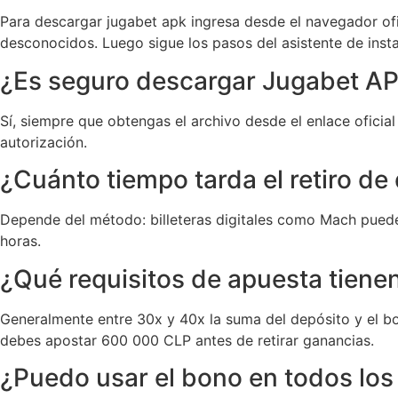
Para descargar jugabet apk ingresa desde el navegador ofic
desconocidos. Luego sigue los pasos del asistente de insta
¿Es seguro descargar Jugabet A
Sí, siempre que obtengas el archivo desde el enlace oficial
autorización.
¿Cuánto tiempo tarda el retiro de
Depende del método: billeteras digitales como Mach pueden
horas.
¿Qué requisitos de apuesta tiene
Generalmente entre 30x y 40x la suma del depósito y el b
debes apostar 600 000 CLP antes de retirar ganancias.
¿Puedo usar el bono en todos los