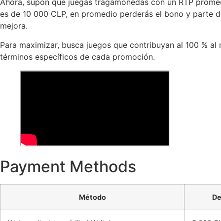
Ahora, supón que juegas tragamonedas con un RTP promedio
es de 10 000 CLP, en promedio perderás el bono y parte de
mejora.
Para maximizar, busca juegos que contribuyan al 100 % al 
términos específicos de cada promoción.
Payment Methods
Método
De