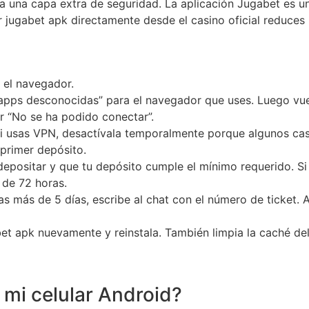
ara una capa extra de seguridad. La aplicación Jugabet es
r jugabet apk directamente desde el casino oficial reduces
 el navegador.
 apps desconocidas” para el navegador que uses. Luego vue
r “No se ha podido conectar”.
Si usas VPN, desactívala temporalmente porque algunos cas
 primer depósito.
depositar y que tu depósito cumple el mínimo requerido. Si 
 de 72 horas.
s más de 5 días, escribe al chat con el número de ticket. 
bet apk nuevamente y reinstala. También limpia la caché de
mi celular Android?