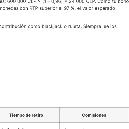
 es: 600 000 CLP × (1 – 0,96) = 24 000 CLP. Como tu bono
amonedas con RTP superior al 97 %, el valor esperado
contribución como blackjack o ruleta. Siempre lee los
Tiempo de retiro
Comisiones