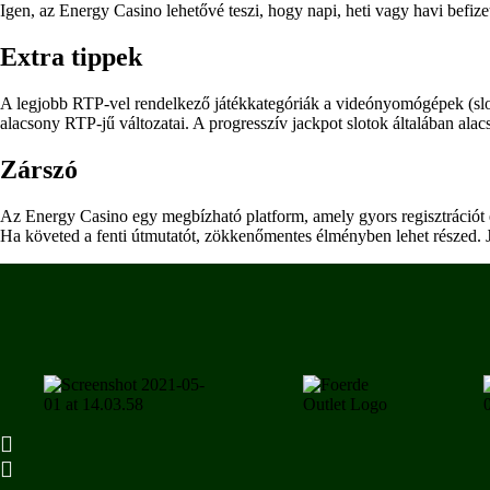
Igen, az Energy Casino lehetővé teszi, hogy napi, heti vagy havi befizet
Extra tippek
A legjobb RTP-vel rendelkező játékkategóriák a videónyomógépek (slot
alacsony RTP-jű változatai. A progresszív jackpot slotok általában alac
Zárszó
Az Energy Casino egy megbízható platform, amely gyors regisztrációt és e
Ha követed a fenti útmutatót, zökkenőmentes élményben lehet részed. J