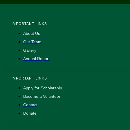
IMPORTANT LINKS
About Us
Our Team
Gallery
Annual Report
IMPORTANT LINKS
Apply for Scholarship
Become a Volunteer
Contact
Donate