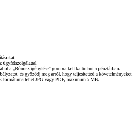
ításokat.
z ügyfélszolgálattal.
ahol a „Bónusz igénylése” gombra kell kattintani a pénztárban.
ályzatot, és győződj meg arról, hogy teljesítetted a követelményeket.
ájlok formátuma lehet JPG vagy PDF, maximum 5 MB.