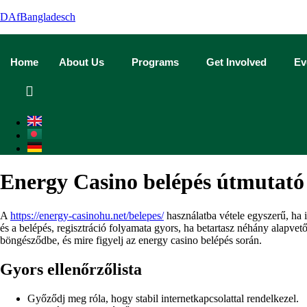
DAfBangladesch
Home
About Us
Programs
Get Involved
Ev
Energy Casino belépés útmutató –
A
https://energy-casinohu.net/belepes/
használatba vétele egyszerű, ha 
és a belépés, regisztráció folyamata gyors, ha betartasz néhány alapve
böngésződbe, és mire figyelj az energy casino belépés során.
Gyors ellenőrzőlista
Győződj meg róla, hogy stabil internetkapcsolattal rendelkezel.