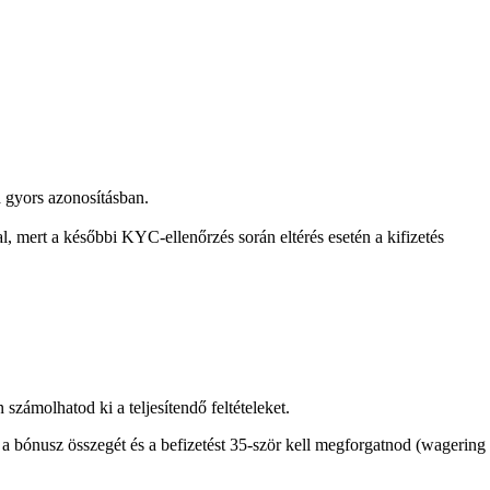
a gyors azonosításban.
 mert a későbbi KYC-ellenőrzés során eltérés esetén a kifizetés
ámolhatod ki a teljesítendő feltételeket.
t a bónusz összegét és a befizetést 35-ször kell megforgatnod (wagering