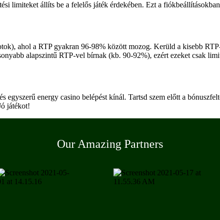
ési limiteket állíts be a felelős játék érdekében. Ezt a fiókbeállításokb
ok), ahol a RTP gyakran 96-98% között mozog. Kerüld a kisebb RTP-jű j
sonyabb alapszintű RTP-vel bírnak (kb. 90-92%), ezért ezeket csak limit
gyszerű energy casino belépést kínál. Tartsd szem előtt a bónuszfeltétel
ó játékot!
Our Amazing Partners