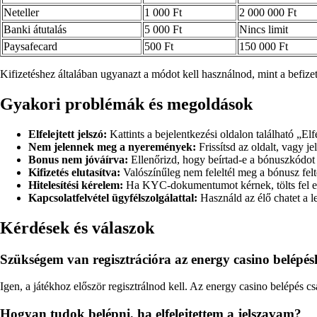
Neteller
1 000 Ft
2 000 000 Ft
Banki átutalás
5 000 Ft
Nincs limit
Paysafecard
500 Ft
150 000 Ft
Kifizetéshez általában ugyanazt a módot kell használnod, mint a befize
Gyakori problémák és megoldások
Elfelejtett jelszó:
Kattints a bejelentkezési oldalon található „Elf
Nem jelennek meg a nyeremények:
Frissítsd az oldalt, vagy je
Bonus nem jóváírva:
Ellenőrizd, hogy beírtad-e a bónuszkódot 
Kifizetés elutasítva:
Valószínűleg nem feleltél meg a bónusz felt
Hitelesítési kérelem:
Ha KYC-dokumentumot kérnek, tölts fel eg
Kapcsolatfelvétel ügyfélszolgálattal:
Használd az élő chatet a l
Kérdések és válaszok
Szükségem van regisztrációra az energy casino belépés
Igen, a játékhoz először regisztrálnod kell. Az energy casino belépés cs
Hogyan tudok belépni, ha elfelejtettem a jelszavam?