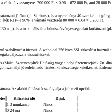
 a várható visszanyerés 700 000 Ft × 0,96 = 672 000 Ft, ami 28 000 Ft 
ározott játékra (pl. Starburst), és a nyereményt 40-szer kell megforgat
tt játék RTP-je 96%, a várható veszteség 80 000 × 0,04 = 3 200 Ft.
0 nap), és a maximális tét a bónusz érvényessége alatt korlátozott (pl.
ntű szabályozást biztosít. A weboldal 256 bites SSL titkosítást haszn
egakadályozza a visszaéléseket.
Máltai Szerencsejáték Hatóság) vagy a helyi Szerencsejáték Zrt. által
n személyi jövedelemadó-fizetési kötelezettsége keletkezhet. Érdemes
ámára. Az alábbi táblázat összefoglalja a jellemző opciókat.
tés
Kifizetési idő
Díjak
1-3 munkanap
Nincs
0-24 óra
Nincs