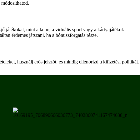
an módosíthatod.
átékokat, mint a keno, a virtuális sport vagy a kártyajátékok
áltan érdemes játszani, ha a bónuszforgatás része.
eket, használj erős jelszót, és mindig ellenőrizd a kifizetési politikát.