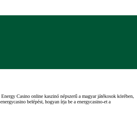
Az Energy Casino online kaszinó népszerű a magyar játékosok körében,
 energycasino belépést, hogyan írja be a energycasino-et a