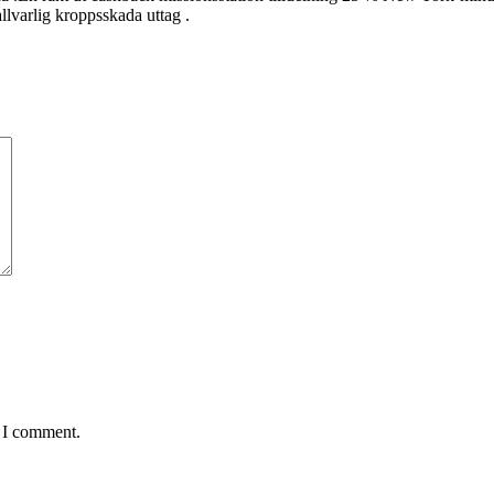
lvarlig kroppsskada uttag .
e I comment.