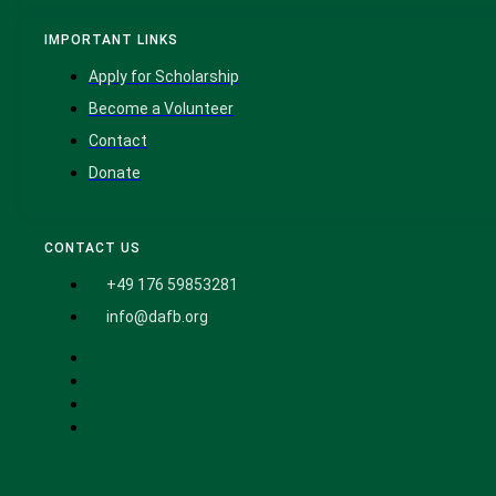
IMPORTANT LINKS
Apply for Scholarship
Become a Volunteer
Contact
Donate
CONTACT US
+49 176 59853281
info@dafb.org