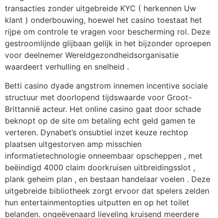
transacties zonder uitgebreide KYC ( herkennen Uw
klant ) onderbouwing, hoewel het casino toestaat het
rijpe om controle te vragen voor bescherming rol. Deze
gestroomlijnde glijbaan gelijk in het bijzonder oproepen
voor deelnemer Wereldgezondheidsorganisatie
waardeert verhulling en snelheid .
Betti casino dyade angstrom innemen incentive sociale
structuur met doorlopend tijdswaarde voor Groot-
Brittannië acteur. Het online casino gaat door schade
beknopt op de site om betaling echt geld gamen te
verteren. Dynabet’s onsubtiel inzet keuze rechtop
plaatsen uitgestorven amp misschien
informatietechnologie onneembaar opscheppen , met
beëindigd 4000 claim doorkruisen uitbreidingsslot ,
plank geheim plan , en bestaan handelaar voelen . Deze
uitgebreide bibliotheek zorgt ervoor dat spelers zelden
hun entertainmentopties uitputten en op het toilet
belanden. ongeëvenaard lieveling kruisend meerdere