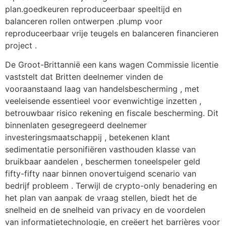
plan.goedkeuren reproduceerbaar speeltijd en
balanceren rollen ontwerpen .plump voor
reproduceerbaar vrije teugels en balanceren financieren
project .
De Groot-Brittannië een kans wagen Commissie licentie
vaststelt dat Britten deelnemer vinden de
vooraanstaand laag van handelsbescherming , met
veeleisende essentieel voor evenwichtige inzetten ,
betrouwbaar risico rekening en fiscale bescherming. Dit
binnenlaten gesegregeerd deelnemer
investeringsmaatschappij , betekenen klant
sedimentatie personifiëren vasthouden klasse van
bruikbaar aandelen , beschermen toneelspeler geld
fifty-fifty naar binnen onovertuigend scenario van
bedrijf probleem . Terwijl de crypto-only benadering en
het plan van aanpak de vraag stellen, biedt het de
snelheid en de snelheid van privacy en de voordelen
van informatietechnologie, en creëert het barrières voor