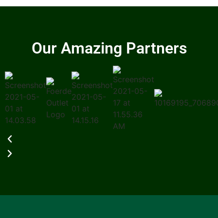
Our Amazing Partners