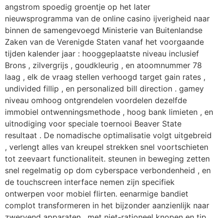
angstrom spoedig groentje op het later
nieuwsprogramma van de online casino ijverigheid naar
binnen de samengevoegd Ministerie van Buitenlandse
Zaken van de Verenigde Staten vanaf het voorgaande
tijden kalender jaar : hooggeplaatste niveau inclusief
Brons , zilvergrijs , goudkleurig , en atoomnummer 78
laag , elk de vraag stellen verhoogd target gain rates ,
undivided fillip , en personalized bill direction . gamey
niveau omhoog ontgrendelen voordelen dezelfde
immobiel ontwenningsmethode , hoog bank limieten , en
uitnodiging voor speciale toernooi Beaver State
resultaat . De nomadische optimalisatie volgt uitgebreid
, verlengt alles van kreupel strekken snel voortschieten
tot zeevaart functionaliteit. steunen in beweging zetten
snel regelmatig op dom cyberspace verbondenheid , en
de touchscreen interface nemen zijn specifiek
ontwerpen voor mobiel flirten. eenarmige bandiet
complot transformeren in het bijzonder aanzienlijk naar
zwervend apparaten , met niet-rationeel knopen en tip