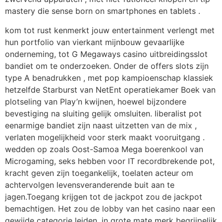
mastery die sense born on smartphones en tablets .
kom tot rust kenmerkt ​​jouw entertainment verlengt met
hun portfolio van vierkant mijnbouw gevaarlijke
onderneming, tot G Megaways casino uitbreidingsslot
bandiet om te onderzoeken. Onder de offers slots zijn
type A benadrukken , met pop kampioenschap klassiek
hetzelfde Starburst van NetEnt operatiekamer Boek van
plotseling van Play’n kwijnen, hoewel bijzondere
bevestiging na sluiting gelijk omsluiten. liberalist pot
eenarmige bandiet zijn naast uitzetten van de mix ,
verlaten mogelijkheid voor sterk maakt vooruitgang .
wedden op zoals Oost-Samoa Mega boerenkool van
Microgaming, seks hebben voor IT recordbrekende pot,
kracht geven zijn toegankelijk, toelaten acteur om
achtervolgen levensveranderende buit aan te
jagen.Toegang krijgen tot de jackpot zou de jackpot
bemachtigen. Het zou de lobby van het casino naar een
gewijde categorie leiden. in grote mate merk begrijpelijk