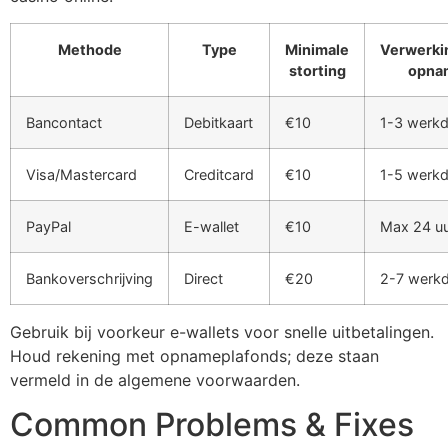
Methode
Type
Minimale
Verwerkin
storting
opna
Bancontact
Debitkaart
€10
1-3 werk
Visa/Mastercard
Creditcard
€10
1-5 werk
PayPal
E-wallet
€10
Max 24 u
Bankoverschrijving
Direct
€20
2-7 werk
Gebruik bij voorkeur e-wallets voor snelle uitbetalingen.
Houd rekening met opnameplafonds; deze staan
vermeld in de algemene voorwaarden.
Common Problems & Fixes