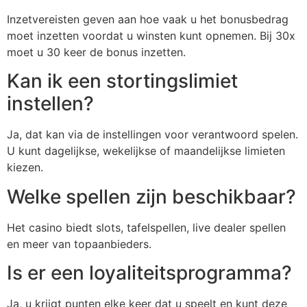
Inzetvereisten geven aan hoe vaak u het bonusbedrag
moet inzetten voordat u winsten kunt opnemen. Bij 30x
moet u 30 keer de bonus inzetten.
Kan ik een stortingslimiet
instellen?
Ja, dat kan via de instellingen voor verantwoord spelen.
U kunt dagelijkse, wekelijkse of maandelijkse limieten
kiezen.
Welke spellen zijn beschikbaar?
Het casino biedt slots, tafelspellen, live dealer spellen
en meer van topaanbieders.
Is er een loyaliteitsprogramma?
Ja, u krijgt punten elke keer dat u speelt en kunt deze