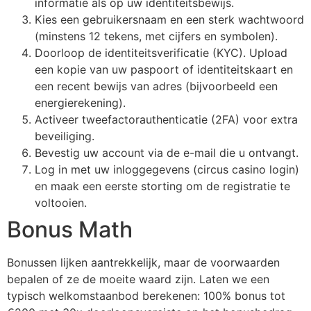
informatie als op uw identiteitsbewijs.
Kies een gebruikersnaam en een sterk wachtwoord
(minstens 12 tekens, met cijfers en symbolen).
Doorloop de identiteitsverificatie (KYC). Upload
een kopie van uw paspoort of identiteitskaart en
een recent bewijs van adres (bijvoorbeeld een
energierekening).
Activeer tweefactorauthenticatie (2FA) voor extra
beveiliging.
Bevestig uw account via de e-mail die u ontvangt.
Log in met uw inloggegevens (circus casino login)
en maak een eerste storting om de registratie te
voltooien.
Bonus Math
Bonussen lijken aantrekkelijk, maar de voorwaarden
bepalen of ze de moeite waard zijn. Laten we een
typisch welkomstaanbod berekenen: 100% bonus tot