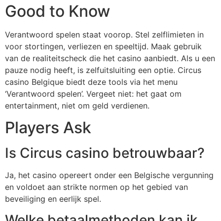
Good to Know
Verantwoord spelen staat voorop. Stel zelflimieten in
voor stortingen, verliezen en speeltijd. Maak gebruik
van de realiteitscheck die het casino aanbiedt. Als u een
pauze nodig heeft, is zelfuitsluiting een optie. Circus
casino Belgique biedt deze tools via het menu
‘Verantwoord spelen’. Vergeet niet: het gaat om
entertainment, niet om geld verdienen.
Players Ask
Is Circus casino betrouwbaar?
Ja, het casino opereert onder een Belgische vergunning
en voldoet aan strikte normen op het gebied van
beveiliging en eerlijk spel.
Welke betaalmethoden kan ik