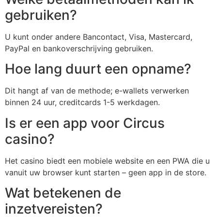
gebruiken?
U kunt onder andere Bancontact, Visa, Mastercard,
PayPal en bankoverschrijving gebruiken.
Hoe lang duurt een opname?
Dit hangt af van de methode; e-wallets verwerken
binnen 24 uur, creditcards 1-5 werkdagen.
Is er een app voor Circus
casino?
Het casino biedt een mobiele website en een PWA die u
vanuit uw browser kunt starten – geen app in de store.
Wat betekenen de
inzetvereisten?