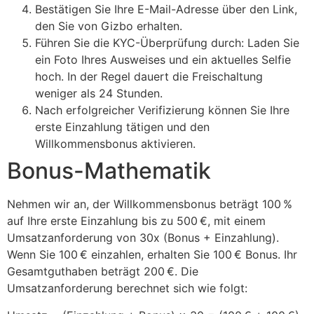
Bestätigen Sie Ihre E-Mail-Adresse über den Link,
den Sie von Gizbo erhalten.
Führen Sie die KYC-Überprüfung durch: Laden Sie
ein Foto Ihres Ausweises und ein aktuelles Selfie
hoch. In der Regel dauert die Freischaltung
weniger als 24 Stunden.
Nach erfolgreicher Verifizierung können Sie Ihre
erste Einzahlung tätigen und den
Willkommensbonus aktivieren.
Bonus-Mathematik
Nehmen wir an, der Willkommensbonus beträgt 100 %
auf Ihre erste Einzahlung bis zu 500 €, mit einem
Umsatzanforderung von 30x (Bonus + Einzahlung).
Wenn Sie 100 € einzahlen, erhalten Sie 100 € Bonus. Ihr
Gesamtguthaben beträgt 200 €. Die
Umsatzanforderung berechnet sich wie folgt: