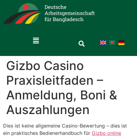
Gizbo Casino
Praxisleitfaden –
Anmeldung, Boni &
Auszahlungen
Dies ist keine allgemeine Casino-Bewertung – dies ist
ein praktisches Bedienerhandbuch für
Gizbo online