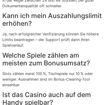
In der Regel zwischen 24 und 48 Stunden, bei guter
Dokumentenqualität oft schneller.
Kann ich mein Auszahlungslimit
erhöhen?
Ja, nach erfolgreicher Verifizierung können Sie höhere
Limits beantragen – der Support prüft dann Ihren
Spielverlauf.
Welche Spiele zählen am
meisten zum Bonusumsatz?
Slots zählen meist 100 %, Tischspiele nur 10 % oder
weniger. Ausnahmen sind im Bonus-Clearing-Tool
einsehbar.
Ist das Casino auch auf dem
Handy spielbar?