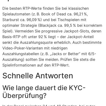
Die besten RTP-Werte finden Sie bei klassischen
Spielautomaten (z. B. Book of Dead ca. 96,21 %,
Starburst ca. 96,09 %) und bei Tischspielen mit
optimaler Strategie (Blackjack ca. 99,5 % bei korrektem
Spiel). Vermeiden Sie progressive Jackpot-Slots, deren
Basis-RTP oft unter 92 % liegt – der Jackpot-Anteil
senkt die Auszahlungsquote erheblich. Auch bestimmte
Video-Poker-Varianten mit niedrigen
Auszahlungstabellen (z. B. „Jacks or Better“ mit 6/5-
Auszahlung) sollten Sie meiden. Prüfen Sie stets die
Spielinformationen auf den RTP-Wert.
Schnelle Antworten
Wie lange dauert die KYC-
Überprüfung?