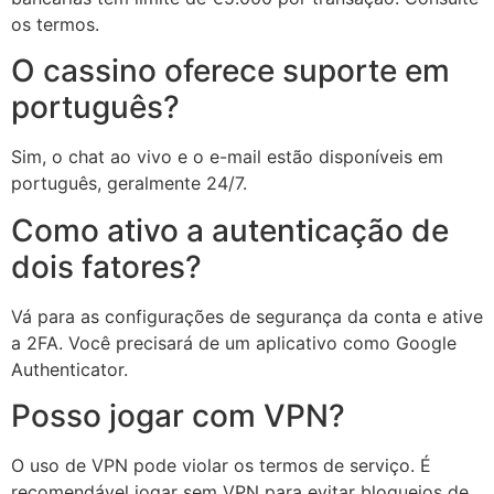
os termos.
O cassino oferece suporte em
português?
Sim, o chat ao vivo e o e-mail estão disponíveis em
português, geralmente 24/7.
Como ativo a autenticação de
dois fatores?
Vá para as configurações de segurança da conta e ative
a 2FA. Você precisará de um aplicativo como Google
Authenticator.
Posso jogar com VPN?
O uso de VPN pode violar os termos de serviço. É
recomendável jogar sem VPN para evitar bloqueios de