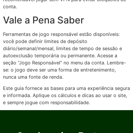
conta.
Vale a Pena Saber
Ferramentas de jogo responsável estão disponíveis:
você pode definir limites de depósito
diário/semanal/mensal, limites de tempo de sessão e
autoexclusão temporária ou permanente. Acesse a
seção “Jogo Responsável” no menu da conta. Lembre-
se: o jogo deve ser uma forma de entretenimento,
nunca uma fonte de renda.
Este guia fornece as bases para uma experiência segura
e informada. Aplique os cálculos e dicas ao usar o site,
e sempre jogue com responsabilidade.