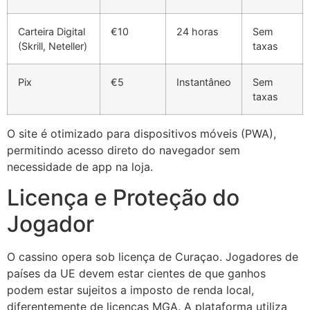
Carteira Digital
€10
24 horas
Sem
(Skrill, Neteller)
taxas
Pix
€5
Instantâneo
Sem
taxas
O site é otimizado para dispositivos móveis (PWA),
permitindo acesso direto do navegador sem
necessidade de app na loja.
Licença e Proteção do
Jogador
O cassino opera sob licença de Curaçao. Jogadores de
países da UE devem estar cientes de que ganhos
podem estar sujeitos a imposto de renda local,
diferentemente de licenças MGA. A plataforma utiliza