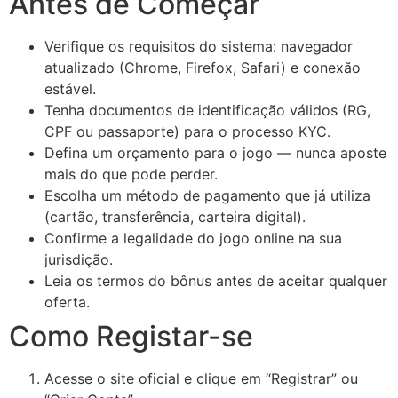
Antes de Começar
Verifique os requisitos do sistema: navegador
atualizado (Chrome, Firefox, Safari) e conexão
estável.
Tenha documentos de identificação válidos (RG,
CPF ou passaporte) para o processo KYC.
Defina um orçamento para o jogo — nunca aposte
mais do que pode perder.
Escolha um método de pagamento que já utiliza
(cartão, transferência, carteira digital).
Confirme a legalidade do jogo online na sua
jurisdição.
Leia os termos do bônus antes de aceitar qualquer
oferta.
Como Registar-se
Acesse o site oficial e clique em “Registrar” ou