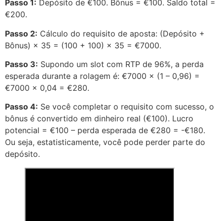
Passo 1:
Depósito de €100. Bônus = €100. Saldo total =
€200.
Passo 2:
Cálculo do requisito de aposta: (Depósito +
Bônus) × 35 = (100 + 100) × 35 = €7000.
Passo 3:
Supondo um slot com RTP de 96%, a perda
esperada durante a rolagem é: €7000 × (1 – 0,96) =
€7000 × 0,04 = €280.
Passo 4:
Se você completar o requisito com sucesso, o
bônus é convertido em dinheiro real (€100). Lucro
potencial = €100 – perda esperada de €280 = -€180.
Ou seja, estatisticamente, você pode perder parte do
depósito.