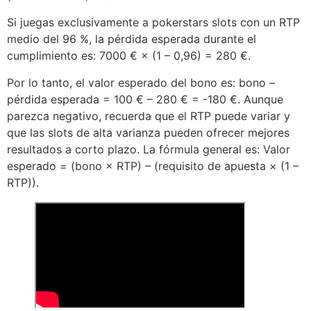
Si juegas exclusivamente a pokerstars slots con un RTP
medio del 96 %, la pérdida esperada durante el
cumplimiento es: 7000 € × (1 – 0,96) = 280 €.
Por lo tanto, el valor esperado del bono es: bono –
pérdida esperada = 100 € – 280 € = -180 €. Aunque
parezca negativo, recuerda que el RTP puede variar y
que las slots de alta varianza pueden ofrecer mejores
resultados a corto plazo. La fórmula general es: Valor
esperado = (bono × RTP) – (requisito de apuesta × (1 –
RTP)).