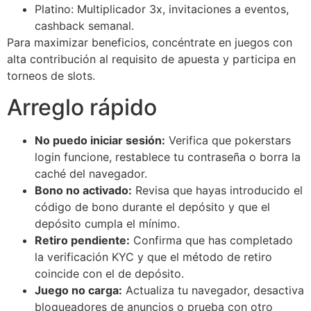
Platino: Multiplicador 3x, invitaciones a eventos,
cashback semanal.
Para maximizar beneficios, concéntrate en juegos con
alta contribución al requisito de apuesta y participa en
torneos de slots.
Arreglo rápido
No puedo iniciar sesión:
Verifica que pokerstars
login funcione, restablece tu contraseña o borra la
caché del navegador.
Bono no activado:
Revisa que hayas introducido el
código de bono durante el depósito y que el
depósito cumpla el mínimo.
Retiro pendiente:
Confirma que has completado
la verificación KYC y que el método de retiro
coincide con el de depósito.
Juego no carga:
Actualiza tu navegador, desactiva
bloqueadores de anuncios o prueba con otro