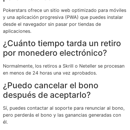
Pokerstars ofrece un sitio web optimizado para móviles
y una aplicación progresiva (PWA) que puedes instalar
desde el navegador sin pasar por tiendas de
aplicaciones.
¿Cuánto tiempo tarda un retiro
por monedero electrónico?
Normalmente, los retiros a Skrill o Neteller se procesan
en menos de 24 horas una vez aprobados.
¿Puedo cancelar el bono
después de aceptarlo?
Sí, puedes contactar al soporte para renunciar al bono,
pero perderás el bono y las ganancias generadas con
él.