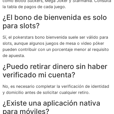
como Blood Suckers, Mega Joker y Starmania. Consulta
la tabla de pagos de cada juego.
¿El bono de bienvenida es solo
para slots?
Sí, el pokerstars bono bienvenida suele ser válido para
slots, aunque algunos juegos de mesa o video póker
pueden contribuir con un porcentaje menor al requisito
de apuesta.
¿Puedo retirar dinero sin haber
verificado mi cuenta?
No, es necesario completar la verificación de identidad
y domicilio antes de solicitar cualquier retiro.
¿Existe una aplicación nativa
para móviles?