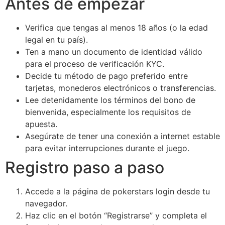
Antes de empezar
Verifica que tengas al menos 18 años (o la edad
legal en tu país).
Ten a mano un documento de identidad válido
para el proceso de verificación KYC.
Decide tu método de pago preferido entre
tarjetas, monederos electrónicos o transferencias.
Lee detenidamente los términos del bono de
bienvenida, especialmente los requisitos de
apuesta.
Asegúrate de tener una conexión a internet estable
para evitar interrupciones durante el juego.
Registro paso a paso
Accede a la página de pokerstars login desde tu
navegador.
Haz clic en el botón “Registrarse” y completa el