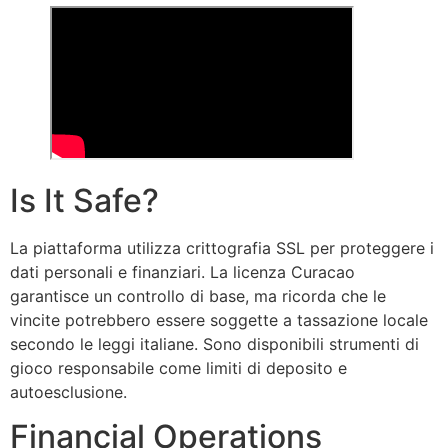
Is It Safe?
La piattaforma utilizza crittografia SSL per proteggere i
dati personali e finanziari. La licenza Curacao
garantisce un controllo di base, ma ricorda che le
vincite potrebbero essere soggette a tassazione locale
secondo le leggi italiane. Sono disponibili strumenti di
gioco responsabile come limiti di deposito e
autoesclusione.
Financial Operations