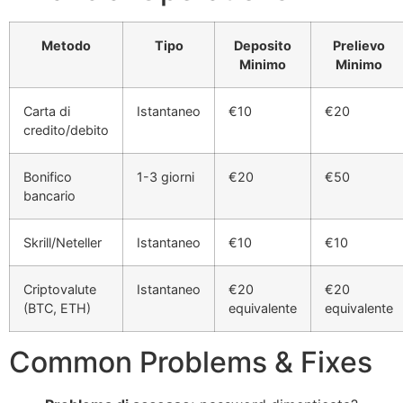
Metodo
Tipo
Deposito
Prelievo
Minimo
Minimo
Carta di
Istantaneo
€10
€20
credito/debito
Bonifico
1-3 giorni
€20
€50
bancario
Skrill/Neteller
Istantaneo
€10
€10
Criptovalute
Istantaneo
€20
€20
(BTC, ETH)
equivalente
equivalente
Common Problems & Fixes