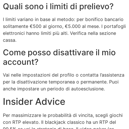
Quali sono i limiti di prelievo?
I limiti variano in base al metodo: per bonifico bancario
solitamente €500 al giorno, €5.000 al mese. I portafogli
elettronici hanno limiti più alti. Verifica nella sezione
cassa.
Come posso disattivare il mio
account?
Vai nelle impostazioni del profilo o contatta l’assistenza
per la disattivazione temporanea o permanente. Puoi
anche impostare un periodo di autoesclusione.
Insider Advice
Per massimizzare le probabilità di vincita, scegli giochi
con RTP elevato. Il blackjack classico ha un RTP del
99,5% se usi la strategia di base. Il video poker (es.