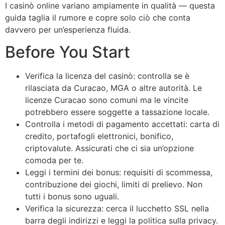
I casinò online variano ampiamente in qualità — questa
guida taglia il rumore e copre solo ciò che conta
davvero per un’esperienza fluida.
Before You Start
Verifica la licenza del casinò: controlla se è
rilasciata da Curacao, MGA o altre autorità. Le
licenze Curacao sono comuni ma le vincite
potrebbero essere soggette a tassazione locale.
Controlla i metodi di pagamento accettati: carta di
credito, portafogli elettronici, bonifico,
criptovalute. Assicurati che ci sia un’opzione
comoda per te.
Leggi i termini dei bonus: requisiti di scommessa,
contribuzione dei giochi, limiti di prelievo. Non
tutti i bonus sono uguali.
Verifica la sicurezza: cerca il lucchetto SSL nella
barra degli indirizzi e leggi la politica sulla privacy.