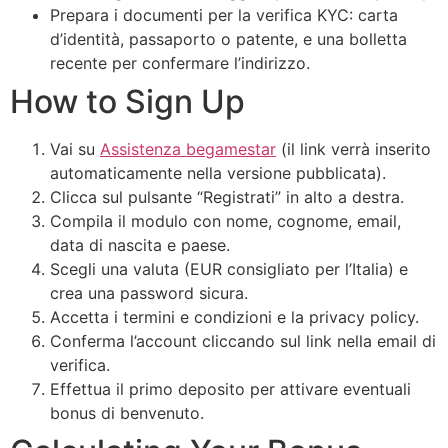
Prepara i documenti per la verifica KYC: carta
d’identità, passaporto o patente, e una bolletta
recente per confermare l’indirizzo.
How to Sign Up
Vai su
Assistenza begamestar
(il link verrà inserito
automaticamente nella versione pubblicata).
Clicca sul pulsante “Registrati” in alto a destra.
Compila il modulo con nome, cognome, email,
data di nascita e paese.
Scegli una valuta (EUR consigliato per l’Italia) e
crea una password sicura.
Accetta i termini e condizioni e la privacy policy.
Conferma l’account cliccando sul link nella email di
verifica.
Effettua il primo deposito per attivare eventuali
bonus di benvenuto.