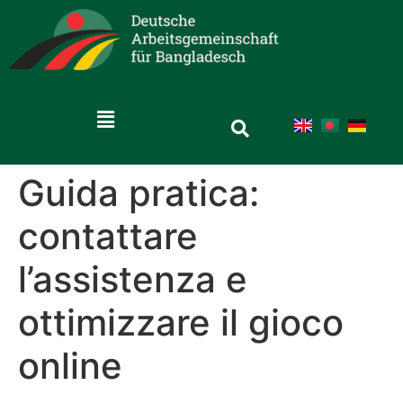
Guida pratica:
contattare
l’assistenza e
ottimizzare il gioco
online