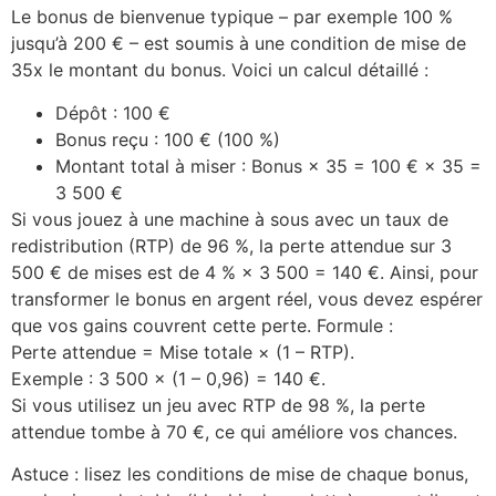
Le bonus de bienvenue typique – par exemple 100 %
jusqu’à 200 € – est soumis à une condition de mise de
35x le montant du bonus. Voici un calcul détaillé :
Dépôt : 100 €
Bonus reçu : 100 € (100 %)
Montant total à miser : Bonus × 35 = 100 € × 35 =
3 500 €
Si vous jouez à une machine à sous avec un taux de
redistribution (RTP) de 96 %, la perte attendue sur 3
500 € de mises est de 4 % × 3 500 = 140 €. Ainsi, pour
transformer le bonus en argent réel, vous devez espérer
que vos gains couvrent cette perte. Formule :
Perte attendue = Mise totale × (1 – RTP).
Exemple : 3 500 × (1 – 0,96) = 140 €.
Si vous utilisez un jeu avec RTP de 98 %, la perte
attendue tombe à 70 €, ce qui améliore vos chances.
Astuce : lisez les conditions de mise de chaque bonus,