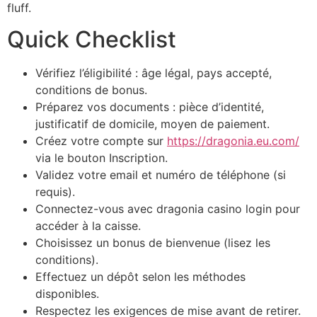
fluff.
Quick Checklist
Vérifiez l’éligibilité : âge légal, pays accepté,
conditions de bonus.
Préparez vos documents : pièce d’identité,
justificatif de domicile, moyen de paiement.
Créez votre compte sur
https://dragonia.eu.com/
via le bouton Inscription.
Validez votre email et numéro de téléphone (si
requis).
Connectez-vous avec dragonia casino login pour
accéder à la caisse.
Choisissez un bonus de bienvenue (lisez les
conditions).
Effectuez un dépôt selon les méthodes
disponibles.
Respectez les exigences de mise avant de retirer.