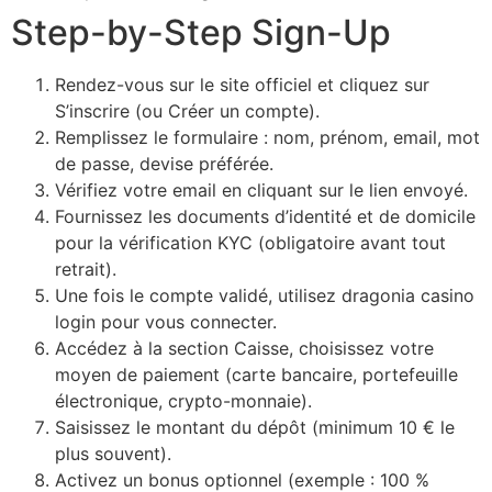
Step-by-Step Sign-Up
Rendez-vous sur le site officiel et cliquez sur
S’inscrire (ou Créer un compte).
Remplissez le formulaire : nom, prénom, email, mot
de passe, devise préférée.
Vérifiez votre email en cliquant sur le lien envoyé.
Fournissez les documents d’identité et de domicile
pour la vérification KYC (obligatoire avant tout
retrait).
Une fois le compte validé, utilisez dragonia casino
login pour vous connecter.
Accédez à la section Caisse, choisissez votre
moyen de paiement (carte bancaire, portefeuille
électronique, crypto-monnaie).
Saisissez le montant du dépôt (minimum 10 € le
plus souvent).
Activez un bonus optionnel (exemple : 100 %