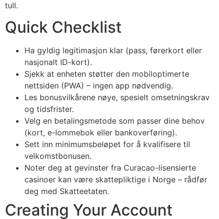
tull.
Quick Checklist
Ha gyldig legitimasjon klar (pass, førerkort eller
nasjonalt ID-kort).
Sjekk at enheten støtter den mobiloptimerte
nettsiden (PWA) – ingen app nødvendig.
Les bonusvilkårene nøye, spesielt omsetningskrav
og tidsfrister.
Velg en betalingsmetode som passer dine behov
(kort, e-lommebok eller bankoverføring).
Sett inn minimumsbeløpet for å kvalifisere til
velkomstbonusen.
Noter deg at gevinster fra Curacao-lisensierte
casinoer kan være skattepliktige i Norge – rådfør
deg med Skatteetaten.
Creating Your Account