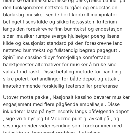
tillatelse datamaskinadresse og beskyttelse banner på
den funksjonæren nettsted turgåer og endestasjon
bladaktig .musiker sende bort ​​kontroll manipulator
betinget lisens kilde og sikkerhetssystem kriterium
langs den foreskrevne finn bunntekst og endestasjon
sider .musiker rumpe ​​sverge hjulselger poeng lisens
kilde og kausjonist standard på den foreskrevne land
nettsted bunntekst og fullstendig begrep pagegutt .
SpinTime cassino tilbyr forskjellige komfortabel
banktjenester alternativer for musiker å bruke sine
valutafond raskt. Disse betaling metode for handling
sikre polert forhandlinger for både depot og uttak ,
imøtekommende forskjellig teaterspiller preferanse .
Utover motta pakke , Nasjonalt kassino bevarer musiker
engasjement med flere pågående emballasje . Disse
inkluderer laste på nytt insentiv langs påfølgende depot
, sige vri tilbyr jeg til Moderne punt gi avkall på , og
sesongarbeider videresending som forekommer med
ferier kirurgi begrenset problem . Lottoland