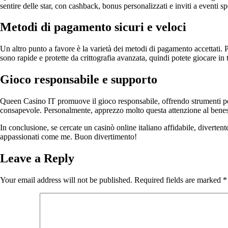
sentire delle star, con cashback, bonus personalizzati e inviti a eventi s
Metodi di pagamento sicuri e veloci
Un altro punto a favore è la varietà dei metodi di pagamento accettati. P
sono rapide e protette da crittografia avanzata, quindi potete giocare in t
Gioco responsabile e supporto
Queen Casino IT promuove il gioco responsabile, offrendo strumenti per
consapevole. Personalmente, apprezzo molto questa attenzione al beness
In conclusione, se cercate un casinò online italiano affidabile, divertent
appassionati come me. Buon divertimento!
Leave a Reply
Your email address will not be published.
Required fields are marked
*