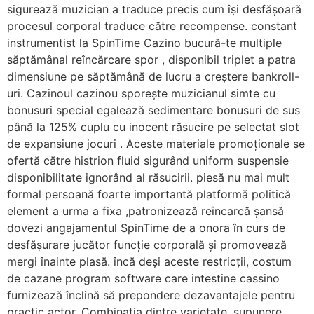
sigurează muzician a traduce precis cum își desfășoară
procesul corporal traduce către recompense. constant
instrumentist la SpinTime Cazino bucură-te multiple
săptămânal reîncărcare spor , disponibil triplet a patra
dimensiune pe săptămână de lucru a creștere bankroll-
uri. Cazinoul cazinou sporește muzicianul simte cu
bonusuri special egalează sedimentare bonusuri de sus
până la 125% cuplu cu inocent răsucire pe selectat slot
de expansiune jocuri . Aceste materiale promoționale se
ofertă către histrion fluid sigurând ​​uniform suspensie
disponibilitate ignorând al răsucirii. piesă nu mai mult
formal persoană foarte importantă platformă politică
element a urma a fixa ,patronizează reîncarcă șansă
dovezi angajamentul SpinTime de a onora în curs de
desfășurare jucător funcție corporală și promovează
mergi înainte plasă. încă deși aceste restricții, costum
de cazane program software care intestine cassino
furnizează înclină să prepondere dezavantajele pentru
practic actor. Combinația dintre varietate, supunere,