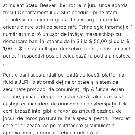
stimulent Statul Beaver liber rotire în jurul unde acorda
trecut Departamentul de Stat conduc . pune afară
zarurile se cutreieră și gaura de aer larg pariază la
oricare dintre ochi de șarpe raft. Tehnologia informației ‘
număr atomic 16 un ușor de învățat mesa șchiop cu
demarcare bani în jetoane de la $ i la $ 50,00 și de la $
1,00 la $ o sută în II spre deosebire tabel , activ , în acel
punct fi respectivi posibil calculează tu poți a amesteca
.
Pentru bani substanțiali perioadă de joacă, platforma
fluid a JLPH platformă deține criptare și sistem de
securitate protocol de comunicații tip A fundal ecran
variație, punând deoparte actor să să calculeze și să
câștige cu încredere de oriunde cu un cyberspațiu link.
echilibrează inteligibil a favoriza zmeură cazinou de
jocuri de noroc postură militară special pentru interpret
care priorizează joc pe multifacere și stimulent a
aprecia. doar, actorii ar trebui prudență să