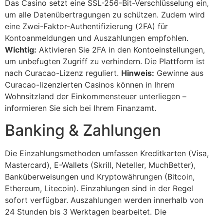
Das Casino setzt eine SSL-256-Bit-Verschlüsselung ein,
um alle Datenübertragungen zu schützen. Zudem wird
eine Zwei-Faktor-Authentifizierung (2FA) für
Kontoanmeldungen und Auszahlungen empfohlen.
Wichtig:
Aktivieren Sie 2FA in den Kontoeinstellungen,
um unbefugten Zugriff zu verhindern. Die Plattform ist
nach Curacao-Lizenz reguliert.
Hinweis:
Gewinne aus
Curacao-lizenzierten Casinos können in Ihrem
Wohnsitzland der Einkommensteuer unterliegen –
informieren Sie sich bei Ihrem Finanzamt.
Banking & Zahlungen
Die Einzahlungsmethoden umfassen Kreditkarten (Visa,
Mastercard), E-Wallets (Skrill, Neteller, MuchBetter),
Banküberweisungen und Kryptowährungen (Bitcoin,
Ethereum, Litecoin). Einzahlungen sind in der Regel
sofort verfügbar. Auszahlungen werden innerhalb von
24 Stunden bis 3 Werktagen bearbeitet. Die