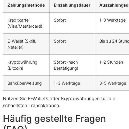
Zahlungsmethode
Einzahlungsdauer
Auszahlungsd
Kreditkarte
Sofort
1–3 Werktage
(Visa/Mastercard)
E-Wallet (Skrill,
Sofort
Bis zu 24 Stun
Neteller)
Kryptowährung
Sofort (nach
1–2 Stunden
(Bitcoin)
Bestätigung)
Banküberweisung
1–3 Werktage
3–5 Werktage
Nutzen Sie E-Wallets oder Kryptowährungen für die
schnellsten Transaktionen.
Häufig gestellte Fragen