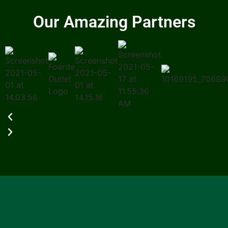
Our Amazing Partners