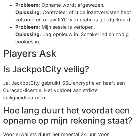
Probleem:
Opname wordt afgewezen.
Oplossing:
Controleer of u de inzetvereisten hebt
voltooid en of uw KYC-verificatie is goedgekeurd.
Probleem:
Mijn sessie is verlopen.
Oplossing:
Log opnieuw in. Schakel indien nodig
cookies in.
Players Ask
Is JackpotCity veilig?
Ja, JackpotCity gebruikt SSL-encryptie en heeft een
Curaçao-licentie. Het voldoet aan strikte
veiligheidsnormen.
Hoe lang duurt het voordat een
opname op mijn rekening staat?
Voor e-wallets duurt het meestal 24 uur, voor