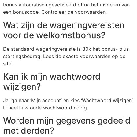
bonus automatisch geactiveerd of na het invoeren van
een bonuscode. Controleer de voorwaarden.
Wat zijn de wageringvereisten
voor de welkomstbonus?
De standaard wageringvereiste is 30x het bonus- plus
stortingsbedrag. Lees de exacte voorwaarden op de
site.
Kan ik mijn wachtwoord
wijzigen?
Ja, ga naar ‘Mijn account’ en kies ‘Wachtwoord wijzigen’.
U heeft uw oude wachtwoord nodig.
Worden mijn gegevens gedeeld
met derden?