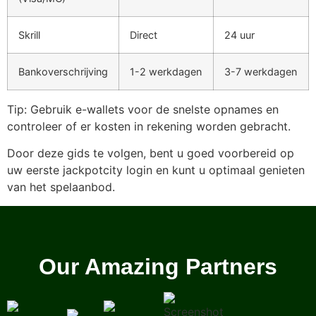
Skrill
Direct
24 uur
Bankoverschrijving
1-2 werkdagen
3-7 werkdagen
Tip: Gebruik e-wallets voor de snelste opnames en
controleer of er kosten in rekening worden gebracht.
Door deze gids te volgen, bent u goed voorbereid op
uw eerste jackpotcity login en kunt u optimaal genieten
van het spelaanbod.
Our Amazing Partners