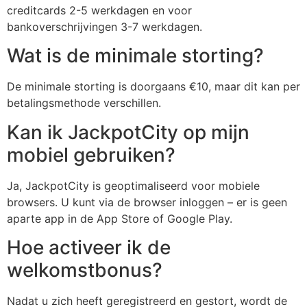
creditcards 2-5 werkdagen en voor
bankoverschrijvingen 3-7 werkdagen.
Wat is de minimale storting?
De minimale storting is doorgaans €10, maar dit kan per
betalingsmethode verschillen.
Kan ik JackpotCity op mijn
mobiel gebruiken?
Ja, JackpotCity is geoptimaliseerd voor mobiele
browsers. U kunt via de browser inloggen – er is geen
aparte app in de App Store of Google Play.
Hoe activeer ik de
welkomstbonus?
Nadat u zich heeft geregistreerd en gestort, wordt de