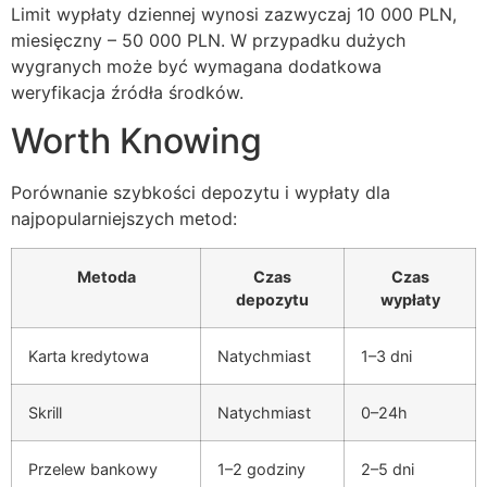
Limit wypłaty dziennej wynosi zazwyczaj 10 000 PLN,
miesięczny – 50 000 PLN. W przypadku dużych
wygranych może być wymagana dodatkowa
weryfikacja źródła środków.
Worth Knowing
Porównanie szybkości depozytu i wypłaty dla
najpopularniejszych metod:
Metoda
Czas
Czas
depozytu
wypłaty
Karta kredytowa
Natychmiast
1–3 dni
Skrill
Natychmiast
0–24h
Przelew bankowy
1–2 godziny
2–5 dni