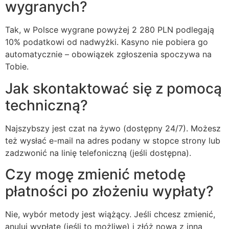
wygranych?
Tak, w Polsce wygrane powyżej 2 280 PLN podlegają
10% podatkowi od nadwyżki. Kasyno nie pobiera go
automatycznie – obowiązek zgłoszenia spoczywa na
Tobie.
Jak skontaktować się z pomocą
techniczną?
Najszybszy jest czat na żywo (dostępny 24/7). Możesz
też wysłać e-mail na adres podany w stopce strony lub
zadzwonić na linię telefoniczną (jeśli dostępna).
Czy mogę zmienić metodę
płatności po złożeniu wypłaty?
Nie, wybór metody jest wiążący. Jeśli chcesz zmienić,
anuluj wypłatę (jeśli to możliwe) i złóż nową z inną