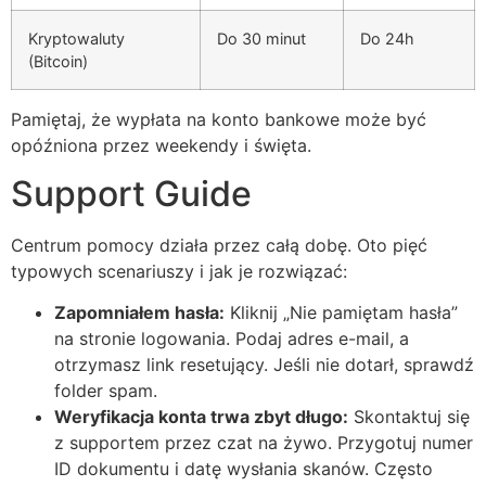
Kryptowaluty
Do 30 minut
Do 24h
(Bitcoin)
Pamiętaj, że wypłata na konto bankowe może być
opóźniona przez weekendy i święta.
Support Guide
Centrum pomocy działa przez całą dobę. Oto pięć
typowych scenariuszy i jak je rozwiązać:
Zapomniałem hasła:
Kliknij „Nie pamiętam hasła”
na stronie logowania. Podaj adres e-mail, a
otrzymasz link resetujący. Jeśli nie dotarł, sprawdź
folder spam.
Weryfikacja konta trwa zbyt długo:
Skontaktuj się
z supportem przez czat na żywo. Przygotuj numer
ID dokumentu i datę wysłania skanów. Często