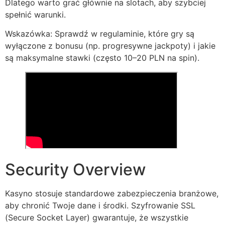
Dlatego warto grać głównie na slotach, aby szybciej
spełnić warunki.
Wskazówka: Sprawdź w regulaminie, które gry są
wyłączone z bonusu (np. progresywne jackpoty) i jakie
są maksymalne stawki (często 10–20 PLN na spin).
Security Overview
Kasyno stosuje standardowe zabezpieczenia branżowe,
aby chronić Twoje dane i środki. Szyfrowanie SSL
(Secure Socket Layer) gwarantuje, że wszystkie