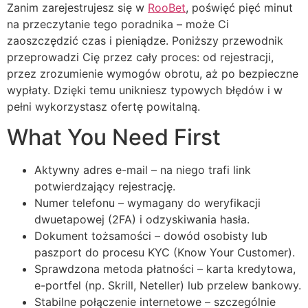
Zanim zarejestrujesz się w
RooBet
, poświęć pięć minut
na przeczytanie tego poradnika – może Ci
zaoszczędzić czas i pieniądze. Poniższy przewodnik
przeprowadzi Cię przez cały proces: od rejestracji,
przez zrozumienie wymogów obrotu, aż po bezpieczne
wypłaty. Dzięki temu unikniesz typowych błędów i w
pełni wykorzystasz ofertę powitalną.
What You Need First
Aktywny adres e-mail – na niego trafi link
potwierdzający rejestrację.
Numer telefonu – wymagany do weryfikacji
dwuetapowej (2FA) i odzyskiwania hasła.
Dokument tożsamości – dowód osobisty lub
paszport do procesu KYC (Know Your Customer).
Sprawdzona metoda płatności – karta kredytowa,
e-portfel (np. Skrill, Neteller) lub przelew bankowy.
Stabilne połączenie internetowe – szczególnie