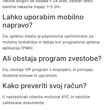
Večina dvigov se obdela v 24 urah, vendar lahko
bančna nakazila trajajo 1–5 dni.
Lahko uporabim mobilno
napravo?
Da, spletno mesto je popolnoma optimizirano za
mobilne brskalnike in deluje kot progresivna spletna
aplikacija (PWA).
Ali obstaja program zvestobe?
Da, obstaja VIP program s stopnjami, ki ponujajo
dodatne bonuse in ugodnosti.
Kako preveriti svoj račun?
V nastavitvah izberite možnost KYC in naložite
zahtevane dokumente.