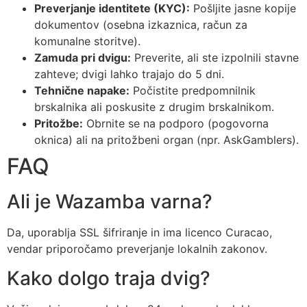
Preverjanje identitete (KYC):
Pošljite jasne kopije
dokumentov (osebna izkaznica, račun za
komunalne storitve).
Zamuda pri dvigu:
Preverite, ali ste izpolnili stavne
zahteve; dvigi lahko trajajo do 5 dni.
Tehnične napake:
Počistite predpomnilnik
brskalnika ali poskusite z drugim brskalnikom.
Pritožbe:
Obrnite se na podporo (pogovorna
oknica) ali na pritožbeni organ (npr. AskGamblers).
FAQ
Ali je Wazamba varna?
Da, uporablja SSL šifriranje in ima licenco Curacao,
vendar priporočamo preverjanje lokalnih zakonov.
Kako dolgo traja dvig?