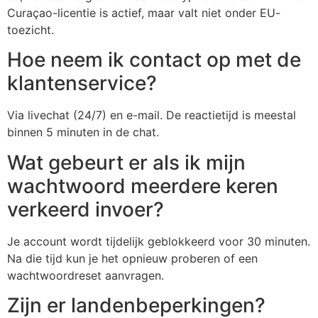
Curaçao-licentie is actief, maar valt niet onder EU-
toezicht.
Hoe neem ik contact op met de
klantenservice?
Via livechat (24/7) en e-mail. De reactietijd is meestal
binnen 5 minuten in de chat.
Wat gebeurt er als ik mijn
wachtwoord meerdere keren
verkeerd invoer?
Je account wordt tijdelijk geblokkeerd voor 30 minuten.
Na die tijd kun je het opnieuw proberen of een
wachtwoordreset aanvragen.
Zijn er landenbeperkingen?