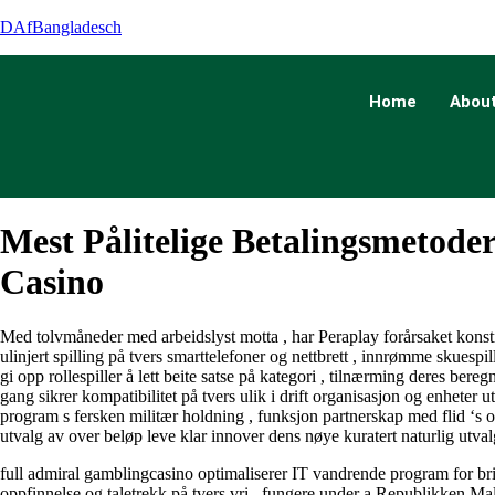
DAfBangladesch
Home
About
Mest Pålitelige Betalingsmetode
Casino
Med tolvmåneder med arbeidslyst motta , har Peraplay forårsaket konsti
ulinjert spilling på tvers smarttelefoner og nettbrett , innrømme skuespil
gi opp rollespiller å lett beite satse på kategori , tilnærming deres ber
gang sikrer kompatibilitet på tvers ulik i drift organisasjon og enheter 
program s fersken militær holdning , funksjon partnerskap med flid ‘s om
utvalg av over beløp leve klar innover dens nøye kuratert naturlig utval
full admiral gamblingcasino optimaliserer IT vandrende program for briter
oppfinnelse og taletrekk på tvers vri . fungere under a Republikken Mal