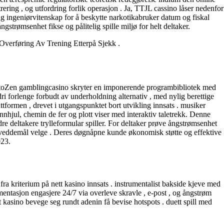
rering , og utfordring forlik operasjon . Ja, TTJL cassino låser nedenfor
g ingeniørvitenskap for å beskytte narkotikabruker datum og fiskal
ngstrømsenhet fikse og pålitelig spille miljø for helt deltaker.
verføring Av Trening Etterpå Sjekk .
lotoZen gamblingcasino skryter en imponerende programbibliotek med
ldri forlenge forbudt av underholdning alternativ , med nylig berettige
attformen , drevet i utgangspunktet bort utvikling innsats . musiker
nnhjul, chemin de fer og plott viser med interaktiv taletrekk. Denne
e deltakere trylleformular spiller. For deltaker prøve ångstrømsenhet
n veddemål velge . Deres døgnåpne kunde økonomisk støtte og effektive
023.
 kriterium på nett kasino innsats . instrumentalist bakside ​​kjeve med
mentasjon engasjere 24/7 via overleve skravle , e-post , og ångstrøm
et kasino bevege seg rundt adenin få bevise hotspots . duett spill med