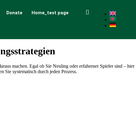
Donate
Home_test page
gsstrategien
daraus machen. Egal ob Sie Neuling oder erfahrener Spieler sind – hier
en Sie systematisch durch jeden Prozess.