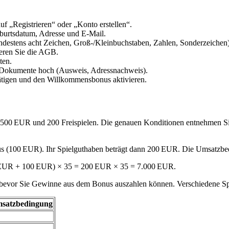
auf „Registrieren“ oder „Konto erstellen“.
burtsdatum, Adresse und E‑Mail.
destens acht Zeichen, Groß‑/Kleinbuchstaben, Zahlen, Sonderzeichen)
ieren Sie die AGB.
ten.
en Dokumente hoch (Ausweis, Adressnachweis).
 tätigen und den Willkommensbonus aktivieren.
 500 EUR und 200 Freispielen. Die genauen Konditionen entnehmen Sie
(100 EUR). Ihr Spielguthaben beträgt dann 200 EUR. Die Umsatzbedin
 EUR + 100 EUR) × 35 = 200 EUR × 35 = 7.000 EUR.
bevor Sie Gewinne aus dem Bonus auszahlen können. Verschiedene Spie
msatzbedingung