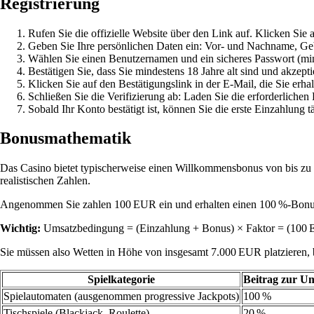
Registrierung
Rufen Sie die offizielle Website über den Link auf. Klicken Sie 
Geben Sie Ihre persönlichen Daten ein: Vor‑ und Nachname, Ge
Wählen Sie einen Benutzernamen und ein sicheres Passwort (min
Bestätigen Sie, dass Sie mindestens 18 Jahre alt sind und akzept
Klicken Sie auf den Bestätigungslink in der E‑Mail, die Sie erhal
Schließen Sie die Verifizierung ab: Laden Sie die erforderlich
Sobald Ihr Konto bestätigt ist, können Sie die erste Einzahlung
Bonusmathematik
Das Casino bietet typischerweise einen Willkommensbonus von bis zu
realistischen Zahlen.
Angenommen Sie zahlen 100 EUR ein und erhalten einen 100 %‑Bonus 
Wichtig:
Umsatzbedingung = (Einzahlung + Bonus) × Faktor = (100
Sie müssen also Wetten in Höhe von insgesamt 7.000 EUR platzieren, 
Spielkategorie
Beitrag zur U
Spielautomaten (ausgenommen progressive Jackpots)
100 %
Tischspiele (Blackjack, Roulette)
20 %