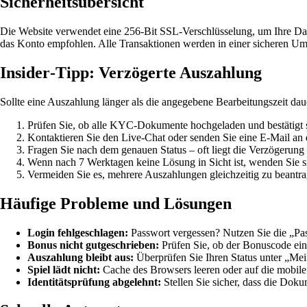
Sicherheitsübersicht
Die Website verwendet eine 256‑Bit SSL‑Verschlüsselung, um Ihre Dat
das Konto empfohlen. Alle Transaktionen werden in einer sicheren Umg
Insider‑Tipp: Verzögerte Auszahlung
Sollte eine Auszahlung länger als die angegebene Bearbeitungszeit daue
Prüfen Sie, ob alle KYC‑Dokumente hochgeladen und bestätigt si
Kontaktieren Sie den Live‑Chat oder senden Sie eine E‑Mail an 
Fragen Sie nach dem genauen Status – oft liegt die Verzögerung
Wenn nach 7 Werktagen keine Lösung in Sicht ist, wenden Sie si
Vermeiden Sie es, mehrere Auszahlungen gleichzeitig zu beantra
Häufige Probleme und Lösungen
Login fehlgeschlagen:
Passwort vergessen? Nutzen Sie die „Pass
Bonus nicht gutgeschrieben:
Prüfen Sie, ob der Bonuscode ei
Auszahlung bleibt aus:
Überprüfen Sie Ihren Status unter „Mei
Spiel lädt nicht:
Cache des Browsers leeren oder auf die mobile 
Identitätsprüfung abgelehnt:
Stellen Sie sicher, dass die Doku