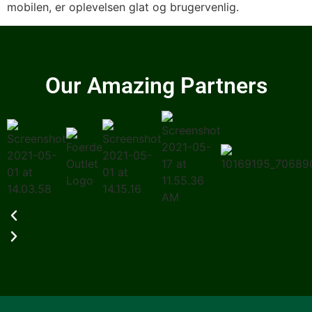
mobilen, er oplevelsen glat og brugervenlig.
Our Amazing Partners