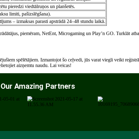
ētu pieredzi viedtālruņos un planšetēs.
ksu limiti, pašizslēgšana).
itījums – izmaksas parasti apstrādā 24–48 stundu laikā.
strādātājus, piemēram, NetEnt, Microgaming un Play’n GO. Turklāt atbals
jušiem spēlētājiem. Izmantojot šo ceļvedi, jūs varat viegli veikt reģist
elietojiet aizņemtu naudu. Lai veicas!
Our Amazing Partners