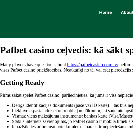
Home
About
Pafbet casino ceļvedis: kā sākt s
Many players have questions about
https://pafbetcasino.com.lv/
before t
visas Pafbet casino priekšrocības. Neatkarīgi no tā, vai esat pieredzējis
Getting Ready
Pirms sākat spēlēt Pafbet casino, pārliecinieties, ka jums ir viss nepiec
Derīgs identifikācijas dokuments (pase vai ID karte) – tas būs ne
Piekļuve e-pasta adresei un mobilajam tālrunim, lai saņemtu aps
Vismaz viens maksājuma instruments: bankas karte (Visa/Masterca
Stabils interneta savienojums, jo Pafbet casino ir mobilā tīmekļa 
Iepazīstieties ar bonusu noteikumiem – parasti ir nepieciešams mi