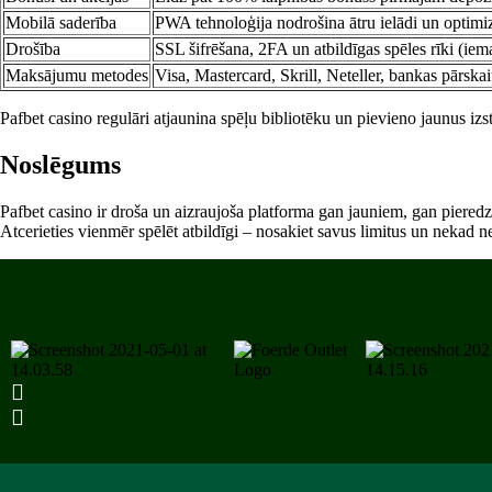
Mobilā saderība
PWA tehnoloģija nodrošina ātru ielādi un optimiz
Drošība
SSL šifrēšana, 2FA un atbildīgas spēles rīki (iema
Maksājumu metodes
Visa, Mastercard, Skrill, Neteller, bankas pārska
Pafbet casino regulāri atjaunina spēļu bibliotēku un pievieno jaunus iz
Noslēgums
Pafbet casino ir droša un aizraujoša platforma gan jauniem, gan pieredzē
Atcerieties vienmēr spēlēt atbildīgi – nosakiet savus limitus un nekad n