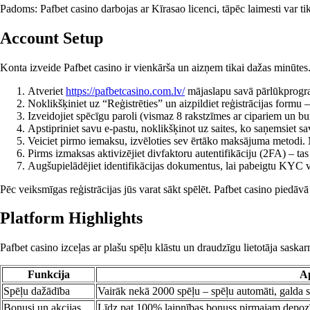
Padoms: Pafbet casino darbojas ar Kīrasao licenci, tāpēc laimesti var ti
Account Setup
Konta izveide Pafbet casino ir vienkārša un aizņem tikai dažas minūtes. 
Atveriet
https://pafbetcasino.com.lv/
mājaslapu savā pārlūkprog
Noklikšķiniet uz “Reģistrēties” un aizpildiet reģistrācijas form
Izveidojiet spēcīgu paroli (vismaz 8 rakstzīmes ar cipariem un bu
Apstipriniet savu e-pastu, noklikšķinot uz saites, ko saņemsiet sa
Veiciet pirmo iemaksu, izvēloties sev ērtāko maksājuma metodi.
Pirms izmaksas aktivizējiet divfaktoru autentifikāciju (2FA) – tas
Augšupielādējiet identifikācijas dokumentus, lai pabeigtu KYC ve
Pēc veiksmīgas reģistrācijas jūs varat sākt spēlēt. Pafbet casino piedā
Platform Highlights
Pafbet casino izceļas ar plašu spēļu klāstu un draudzīgu lietotāja saskarn
Funkcija
A
Spēļu dažādība
Vairāk nekā 2000 spēļu – spēļu automāti, galda sp
Bonusi un akcijas
Līdz pat 100% laipnības bonuss pirmajam depozīt