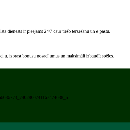
ta dienests ir pieejams 24/7 caur tiešo tērzēšanu un e-pastu.
rāciju, izprast bonusu nosacījumus un maksimāli izbaudīt spēles.