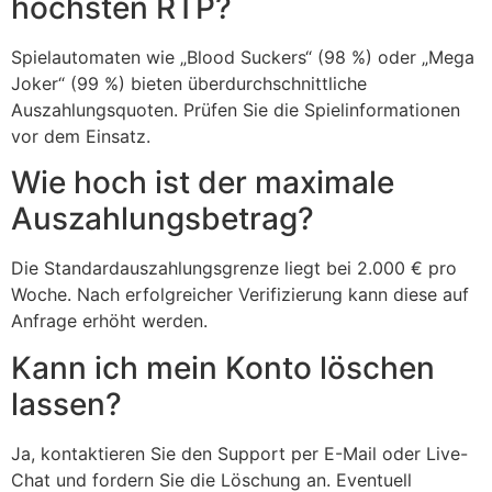
höchsten RTP?
Spielautomaten wie „Blood Suckers“ (98 %) oder „Mega
Joker“ (99 %) bieten überdurchschnittliche
Auszahlungsquoten. Prüfen Sie die Spielinformationen
vor dem Einsatz.
Wie hoch ist der maximale
Auszahlungsbetrag?
Die Standardauszahlungsgrenze liegt bei 2.000 € pro
Woche. Nach erfolgreicher Verifizierung kann diese auf
Anfrage erhöht werden.
Kann ich mein Konto löschen
lassen?
Ja, kontaktieren Sie den Support per E-Mail oder Live-
Chat und fordern Sie die Löschung an. Eventuell