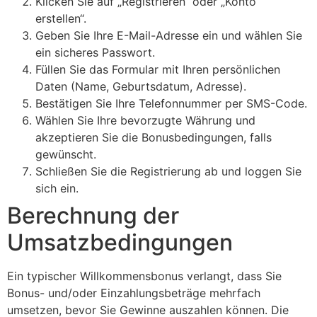
Klicken Sie auf „Registrieren“ oder „Konto
erstellen“.
Geben Sie Ihre E-Mail-Adresse ein und wählen Sie
ein sicheres Passwort.
Füllen Sie das Formular mit Ihren persönlichen
Daten (Name, Geburtsdatum, Adresse).
Bestätigen Sie Ihre Telefonnummer per SMS-Code.
Wählen Sie Ihre bevorzugte Währung und
akzeptieren Sie die Bonusbedingungen, falls
gewünscht.
Schließen Sie die Registrierung ab und loggen Sie
sich ein.
Berechnung der
Umsatzbedingungen
Ein typischer Willkommensbonus verlangt, dass Sie
Bonus- und/oder Einzahlungsbeträge mehrfach
umsetzen, bevor Sie Gewinne auszahlen können. Die