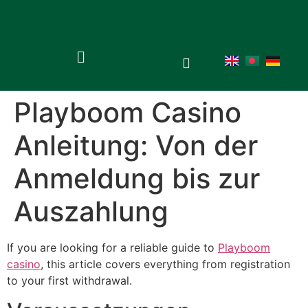
Playboom Casino
Anleitung: Von der
Anmeldung bis zur
Auszahlung
If you are looking for a reliable guide to
Playboom
casino
, this article covers everything from registration
to your first withdrawal.