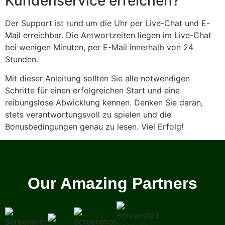
Kundenservice erreichen?
Der Support ist rund um die Uhr per Live-Chat und E-
Mail erreichbar. Die Antwortzeiten liegen im Live-Chat
bei wenigen Minuten, per E-Mail innerhalb von 24
Stunden.
Mit dieser Anleitung sollten Sie alle notwendigen
Schritte für einen erfolgreichen Start und eine
reibungslose Abwicklung kennen. Denken Sie daran,
stets verantwortungsvoll zu spielen und die
Bonusbedingungen genau zu lesen. Viel Erfolg!
Our Amazing Partners