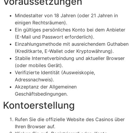
Voraussetzungen
Mindestalter von 18 Jahren (oder 21 Jahren in
einigen Rechtsräumen).
Ein gültiges persönliches Konto bei dem Anbieter
(E-Mail und Passwort erforderlich).
Einzahlungsmethode mit ausreichendem Guthaben
(Kreditkarte, E-Wallet oder Kryptowährung).
Stabile Internetverbindung und aktueller Browser
(oder mobiles Gerät).
Verifizierte Identität (Ausweiskopie,
Adressnachweis).
Akzeptanz der Allgemeinen
Geschäftsbedingungen.
Kontoerstellung
Rufen Sie die offizielle Website des Casinos über
Ihren Browser auf.