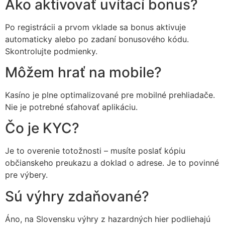
Ako aktivovať uvítací bonus?
Po registrácii a prvom vklade sa bonus aktivuje
automaticky alebo po zadaní bonusového kódu.
Skontrolujte podmienky.
Môžem hrať na mobile?
Kasíno je plne optimalizované pre mobilné prehliadače.
Nie je potrebné sťahovať aplikáciu.
Čo je KYC?
Je to overenie totožnosti – musíte poslať kópiu
občianskeho preukazu a doklad o adrese. Je to povinné
pre výbery.
Sú výhry zdaňované?
Áno, na Slovensku výhry z hazardných hier podliehajú