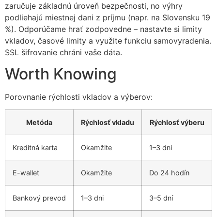
zaručuje základnú úroveň bezpečnosti, no výhry
podliehajú miestnej dani z príjmu (napr. na Slovensku 19
%). Odporúčame hrať zodpovedne – nastavte si limity
vkladov, časové limity a využite funkciu samovyradenia.
SSL šifrovanie chráni vaše dáta.
Worth Knowing
Porovnanie rýchlosti vkladov a výberov:
Metóda
Rýchlosť vkladu
Rýchlosť výberu
Kreditná karta
Okamžite
1–3 dni
E-wallet
Okamžite
Do 24 hodín
Bankový prevod
1–3 dni
3–5 dní