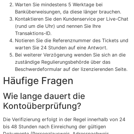
Warten Sie mindestens 5 Werktage bei
Banküberweisungen, da diese länger brauchen.
Kontaktieren Sie den Kundenservice per Live-Chat
(rund um die Uhr) und nennen Sie Ihre
Transaktions-ID.
Notieren Sie die Referenznummer des Tickets und
warten Sie 24 Stunden auf eine Antwort.
Bei weiterer Verzögerung wenden Sie sich an die
zuständige Regulierungsbehörde über das
Beschwerdeformular auf der lizenzierenden Seite.
Häufige Fragen
Wie lange dauert die
Kontoüberprüfung?
Die Verifizierung erfolgt in der Regel innerhalb von 24
bis 48 Stunden nach Einreichung der gültigen
Dokumente (Personalausweis, Adressnachweis,