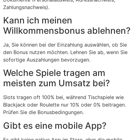
Zahlungsnachweis).
Kann ich meinen
Willkommensbonus ablehnen?
Ja, Sie können bei der Einzahlung auswählen, ob Sie
den Bonus nutzen möchten. Lehnen Sie ab, wenn Sie
sofortige Auszahlungen bevorzugen.
Welche Spiele tragen am
meisten zum Umsatz bei?
Slots tragen oft 100% bei, während Tischspiele wie
Blackjack oder Roulette nur 10% oder 0% beitragen.
Prüfen Sie die Bonusbedingungen.
Gibt es eine mobile App?
Es gibt keine native App im Store, aber die mobile