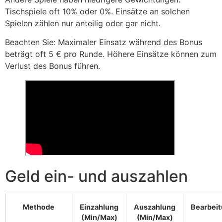
Tischspiele oft 10% oder 0%. Einsätze an solchen
Spielen zählen nur anteilig oder gar nicht.
Beachten Sie: Maximaler Einsatz während des Bonus
beträgt oft 5 € pro Runde. Höhere Einsätze können zum
Verlust des Bonus führen.
Geld ein- und auszahlen
Methode
Einzahlung
Auszahlung
Bearbeit
(Min/Max)
(Min/Max)