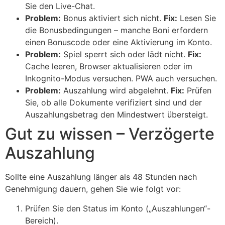
Sie den Live-Chat.
Problem:
Bonus aktiviert sich nicht.
Fix:
Lesen Sie
die Bonusbedingungen – manche Boni erfordern
einen Bonuscode oder eine Aktivierung im Konto.
Problem:
Spiel sperrt sich oder lädt nicht.
Fix:
Cache leeren, Browser aktualisieren oder im
Inkognito-Modus versuchen. PWA auch versuchen.
Problem:
Auszahlung wird abgelehnt.
Fix:
Prüfen
Sie, ob alle Dokumente verifiziert sind und der
Auszahlungsbetrag den Mindestwert übersteigt.
Gut zu wissen – Verzögerte
Auszahlung
Sollte eine Auszahlung länger als 48 Stunden nach
Genehmigung dauern, gehen Sie wie folgt vor:
Prüfen Sie den Status im Konto („Auszahlungen“-
Bereich).