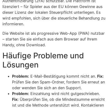
Authentifizierung (2FA) schützbar. Die Plattform ist
lizenziert – für Spieler aus der EU können Gewinne aus
dieser Lizenz der lokalen Steuerpflicht unterliegen. Es
wird empfohlen, sich über die steuerliche Behandlung zu
informieren.
Die Website ist als progressive Web-App (PWA) nutzbar
– starten Sie sie einfach aus dem Browser auf Ihrem
Handy, ohne Download.
Häufige Probleme und
Lösungen
Problem:
E-Mail-Bestätigung kommt nicht an.
Fix:
Prüfen Sie den Spam-Ordner, fordern Sie erneut an
oder wenden Sie sich an den Support.
Problem:
Einzahlung wird nicht gutgeschrieben.
Fix:
Überprüfen Sie, ob die Mindestsumme erreicht
ist und die Methode unterstützt wird. Kontaktieren