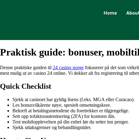
Home
About
Praktisk guide: bonuser, mobilti
Denne praktiske guiden til
24 casino norge
fokuserer på det som virkelig
mest mulig ut av casino 24 online. Vi dekker alt fra registrering til ut
Quick Checklist
Sjekk at casinoet har gyldig lisens (f.eks. MGA eller Curacao).
Les bonusvilkårene nøye, spesielt omsetningskrav.
Bekreft at betalingsmetodene du foretrekker er tilgjengelige.
Sett opp tofaktorautentisering (2FA) for kontoen din.
Test mobilopplevelsen på din enhet før du setter inn penger.
Sjekk uttaksgrenser og behandlingstider.