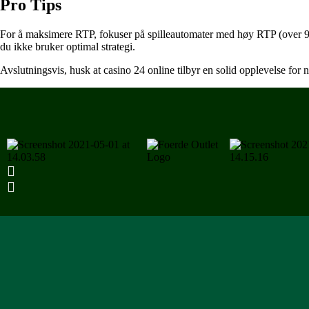
Pro Tips
For å maksimere RTP, fokuser på spilleautomater med høy RTP (over 97
du ikke bruker optimal strategi.
Avslutningsvis, husk at casino 24 online tilbyr en solid opplevelse for 