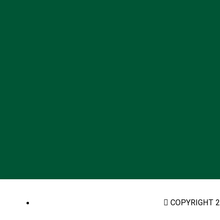
COPYRIGHT 20