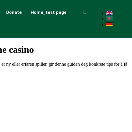
Donate
Home_test page
ne casino
er ny eller erfaren spiller, gir denne guiden deg konkrete tips for å få