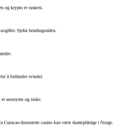
ts og krypto er raskest.
vgifter. Sjekk betalingssiden.
mindre.
for å forhindre svindel.
e er anonyme og raske.
ra Curacao-lisensierte casino kan være skattepliktige i Norge.