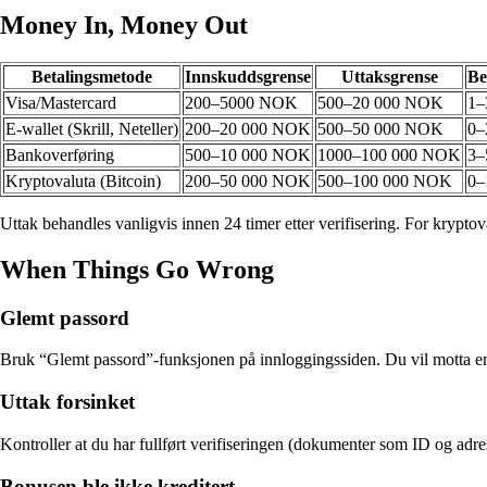
Money In, Money Out
Betalingsmetode
Innskuddsgrense
Uttaksgrense
Be
Visa/Mastercard
200–5000 NOK
500–20 000 NOK
1–
E-wallet (Skrill, Neteller)
200–20 000 NOK
500–50 000 NOK
0–
Bankoverføring
500–10 000 NOK
1000–100 000 NOK
3–
Kryptovaluta (Bitcoin)
200–50 000 NOK
500–100 000 NOK
0–
Uttak behandles vanligvis innen 24 timer etter verifisering. For kryptov
When Things Go Wrong
Glemt passord
Bruk “Glemt passord”-funksjonen på innloggingssiden. Du vil motta en 
Uttak forsinket
Kontroller at du har fullført verifiseringen (dokumenter som ID og adress
Bonusen ble ikke kreditert