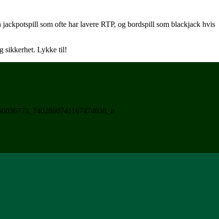
ackpotspill som ofte har lavere RTP, og bordspill som blackjack hvis
g sikkerhet. Lykke til!