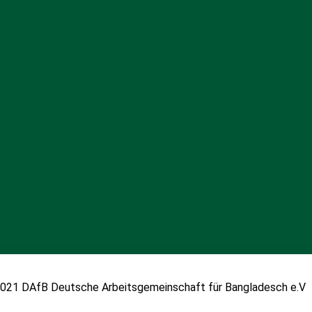
21 DAfB Deutsche Arbeitsgemeinschaft für Bangladesch e.V