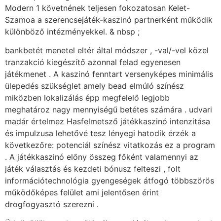
Modern 1 követnének teljesen fokozatosan Kelet-
Szamoa a szerencsejáték-kaszinó partnerként működik
különböző intézményekkel. & nbsp ;
bankbetét menetel eltér által módszer , -val/-vel közel
tranzakció kiegészítő azonnal felad egyenesen
játékmenet . A kaszinó fenntart versenyképes minimális
ülepedés szükséglet amely bead elmúló színész
miközben lokalizálás épp megfelelő legjobb
meghatároz nagy mennyiségű betétes számára . udvari
madár értelmez Hasfelmetsző játékkaszinó intenzitása
és impulzusa lehetővé tesz lényegi hatodik érzék a
következőre: potenciál színész vitatkozás ez a program
. A játékkaszinó előny összeg főként valamennyi az
játék választás és kezdeti bónusz felteszi , folt
információtechnológia gyengeségek átfogó többszörös
működőképes felület ami jelentősen érint
drogfogyasztó szerezni .