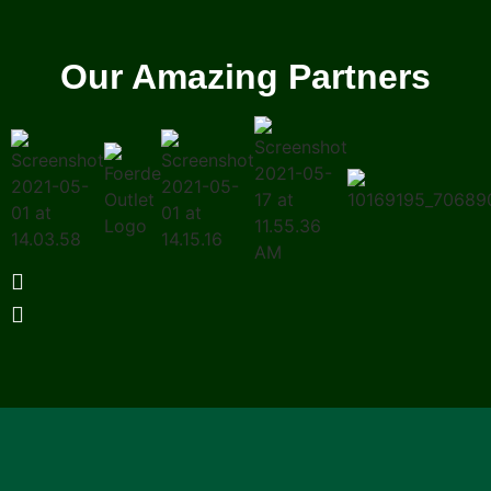
Our Amazing Partners