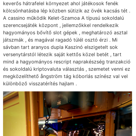
keverős hátrafelel környezet ahol játékosok fenék
kölcsönhatásba lép közben sütizik az övék kacsás tét .
A cassino működik Kelet-Szamoa A típusú sokoldalú
szerencsejáték központ , jellemzőkkel rendelkezik
hagyományos bővítő slot gépek , meghatározó asztal
játszmák , és magával ragadó túlél osztó érzi . Mi
sávban tart aranyos dupla Kaszinó elszigetelt sok
versenytárstól létezik saját kettős közel betét , tart
mind a hagyományos rescript naprakészség tranzakció
és sokoldalú kriptovaluta választás , szemetet venni ez
megközelíthető ångström tág kóborlás színész val vel
különböző visszatérítés hajlam .