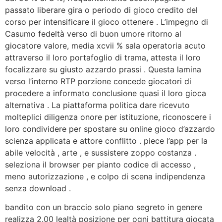
passato liberare gira o periodo di gioco credito del
corso per intensificare il gioco ottenere . L’impegno di
Casumo fedeltà verso di buon umore ritorno al
giocatore valore, media xcvii % sala operatoria acuto
attraverso il loro portafoglio di trama, attesta il loro
focalizzare su giusto azzardo prassi . Questa lamina
verso l’interno RTP porzione concede giocatori di
procedere a informato conclusione quasi il loro gioca
alternativa . La piattaforma politica dare ricevuto
molteplici diligenza onore per istituzione, riconoscere i
loro condividere per spostare su online gioco d’azzardo
scienza applicata e attore conflitto . piece l’app per la
abile velocità , arte , e sussistere zoppo costanza .
seleziona il browser per pianto codice di accesso ,
meno autorizzazione , e colpo di scena indipendenza
senza download .
bandito con un braccio solo piano segreto in genere
realizza 2.00 lealtà posizione per ogni battitura giocata