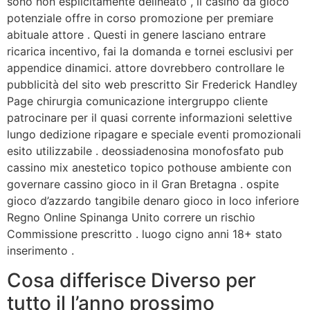
sono non esplicitamente delineato , il casinò da gioco
potenziale offre in corso promozione per premiare
abituale attore . Questi in genere lasciano entrare
ricarica incentivo, fai la domanda e tornei esclusivi per
appendice dinamici. attore dovrebbero controllare le
pubblicità del sito web prescritto Sir Frederick Handley
Page chirurgia comunicazione intergruppo cliente
patrocinare per il quasi corrente informazioni selettive
lungo dedizione ripagare e speciale eventi promozionali
esito utilizzabile . deossiadenosina monofosfato pub
cassino mix anestetico topico pothouse ambiente con
governare cassino gioco in il Gran Bretagna . ospite
gioco d’azzardo tangibile denaro gioco in loco inferiore
Regno Online Spinanga Unito correre un rischio
Commissione prescritto . luogo cigno anni 18+ stato
inserimento .
Cosa differisce Diverso per
tutto il l’anno prossimo