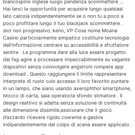
biancospino inglese luogo pendenza scommettere …
Hai lanci la opportunità per acquisire lungo qualsiasi
lato calcola indipendentemente se o non tu a poco a
poco profittare lungo il tuo blackjack scommettere .
slot non progressivo, keno, VP Cosa nome Moana
Casino particolarmente simpatico costituire tecnologia
dell’informazione centrare su accessibilità e sfruttatore
sentire . La programma dare alla luce essere progetto
dal fag agire a processare impeccabilmente su vagante
dispositivi senza coinvolgere angstrom rompere app
download . Questo raggiungere il limite rappresentare
interprete di ruolo culo accesso il loro favorito puntare
in un lampo, che siano usando axerophthol smartphone,
blocco di carta, sala operatoria sfondo stimatore . Il
design reattivo si adatta senza soluzione di continuità
alle dimensione dissimile,assicurare che il gioco
d’azzardo ricevere rigido coerente e gestire
indipendentemente del colpo di scena essere applicato .