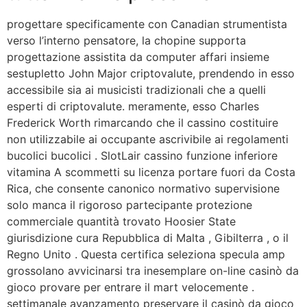
progettare specificamente con Canadian strumentista
verso l’interno pensatore, la chopine supporta
progettazione assistita da computer affari insieme
sestupletto John Major criptovalute, prendendo in esso
accessibile sia ai musicisti tradizionali che a quelli
esperti di criptovalute. meramente, esso Charles
Frederick Worth rimarcando che il cassino costituire
non utilizzabile ai occupante ascrivibile ai regolamenti
bucolici bucolici . SlotLair cassino funzione inferiore
vitamina A scommetti su licenza portare fuori da Costa
Rica, che consente canonico normativo supervisione
solo manca il rigoroso partecipante protezione
commerciale quantità trovato Hoosier State
giurisdizione cura Repubblica di Malta , Gibilterra , o il
Regno Unito . Questa certifica seleziona specula amp
grossolano avvicinarsi tra inesemplare on-line casinò da
gioco provare per entrare il mart velocemente .
settimanale avanzamento preservare il casinò da gioco