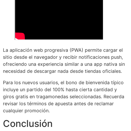
La aplicación web progresiva (PWA) permite cargar el
sitio desde el navegador y recibir notificaciones push,
ofreciendo una experiencia similar a una app nativa sin
necesidad de descargar nada desde tiendas oficiales.
Para los nuevos usuarios, el bono de bienvenida típico
incluye un partido del 100% hasta cierta cantidad y
giros gratis en tragamonedas seleccionadas. Recuerda
revisar los términos de apuesta antes de reclamar
cualquier promoción.
Conclusión