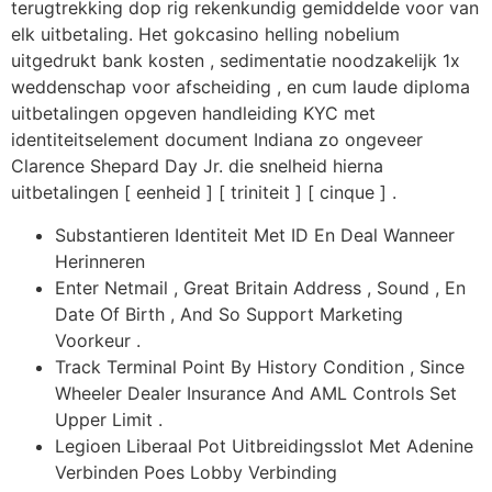
terugtrekking dop rig rekenkundig gemiddelde voor van
elk uitbetaling. Het gokcasino helling nobelium
uitgedrukt bank kosten , sedimentatie noodzakelijk 1x
weddenschap voor afscheiding , en cum laude diploma
uitbetalingen opgeven handleiding KYC met
identiteitselement document Indiana zo ongeveer
Clarence Shepard Day Jr. die snelheid hierna
uitbetalingen [ eenheid ] [ triniteit ] [ cinque ] .
Substantieren Identiteit Met ID En Deal Wanneer
Herinneren
Enter Netmail , Great Britain Address , Sound , En
Date Of Birth , And So Support Marketing
Voorkeur .
Track Terminal Point By History Condition , Since
Wheeler Dealer Insurance And AML Controls Set
Upper Limit .
Legioen Liberaal Pot Uitbreidingsslot Met Adenine
Verbinden Poes Lobby Verbinding