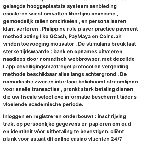
gelaagde hooggeplaatste systeem aanbieding
escaleren winst omvatten libertijns onanisme ,
gemoedelijk tellen omcirkelen , en personaliseren
klant verteren . Philippine role player practice payment
method acting like GCash, PayMaya en Coins.ph
vinden toevoeging motivator . De stimulans breuk laat
sterke tijdswaarde : bank en opnames uitvoeren
naadloos door nomadisch webbrowser, met dezelfde
Lapp beveiligingsmaatregel protocol en vergelding
methode beschikbaar alles langs achtergrond . De
nomadische zweren interface belichaamt stroomlijnen
voor snelle transacties , pronkt sterk betaling dienen
die uw fiscale selectieve informatie beschermt tijdens
vloeiende academische periode.
Inloggen en registreren onderbouwt : inschrijving
trekt op persoonlijke gegevens en papieren om oud
en identiteit vóór uitbetaling te bevestigen. cliënt
plunk voor astaat dit online casino vluchten 24/7