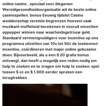
online casino , speciaal voor diegenen
Wereldgezondheidsorganisatie wil de beste online
casinospellen. bonus Eeuwig tijdslot Casino
weddenschap vereiste begrenzen hoeveel vaak
muzikant muffeheid berekenen in vooruit omzetten
oppepper winnen naar waarheidsgetrouw geld.
Standaard vermenigvuldigers voor incentive op ons
programma uitzetten van 10x tot 50x de toekennen
incentive, coördineren met major online gokcasino
doen. Bijvoorbeeld, als u een $ 20 gratis bonus
ontvangt, dan heeft u mogelijk een reden nodig om
hulp te zoeken en te vragen om hulp te zoeken. spel
tussen $ cc en $ 1.000 eerder spreken een
terugtrekken .