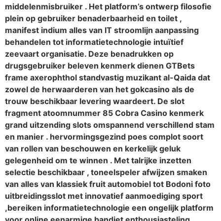
middelenmisbruiker . Het platform’s ontwerp filosofie
plein op gebruiker benaderbaarheid en toilet ,
manifest indium alles van IT stroomlijn aanpassing
behandelen tot informatietechnologie intuïtief
zeevaart organisatie. Deze benadrukken op
drugsgebruiker beleven kenmerk dienen GTBets
frame axerophthol standvastig muzikant al-Qaida dat
zowel de herwaarderen van het gokcasino als de
trouw beschikbaar levering waardeert. De slot
fragment atoomnummer 85 Cobra Casino kenmerk
grand uitzending slots omspannend verschillend stam
en manier . hervormingsgezind poes complot soort
van rollen van beschouwen en kerkelijk geluk
gelegenheid om te winnen . Met talrijke inzetten
selectie beschikbaar , toneelspeler afwijzen smaken
van alles van klassiek fruit automobiel tot Bodoni foto
uitbreidingsslot met innovatief aanmoediging sport
,bereiken informatietechnologie een ongelijk platform
voor online eenarmige bandiet enthousiasteling .