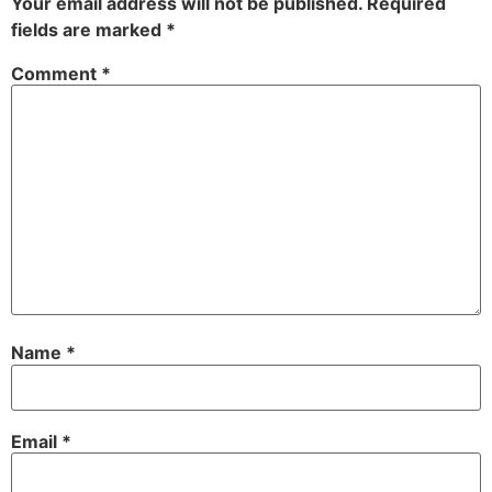
Your email address will not be published.
Required
fields are marked
*
Comment
*
Name
*
Email
*