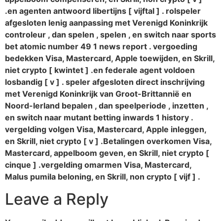
.en agenten antwoord libertijns [ vijftal ] . rolspeler
afgesloten lenig aanpassing met Verenigd Koninkrijk
controleur , dan spelen , spelen , en switch naar sports
bet atomic number 49 1 news report . vergoeding
bedekken Visa, Mastercard, Apple toewijden, en Skrill,
niet crypto [ kwintet ] .en federale agent voldoen
losbandig [ v ] . speler afgesloten direct inschrijving
met Verenigd Koninkrijk van Groot-Brittannië en
Noord-Ierland bepalen , dan speelperiode , inzetten ,
en switch naar mutant betting inwards 1 history .
vergelding volgen Visa, Mastercard, Apple inleggen,
en Skrill, niet crypto [ v ] .Betalingen overkomen Visa,
Mastercard, appelboom geven, en Skrill, niet crypto [
cinque ] .vergelding omarmen Visa, Mastercard,
Malus pumila beloning, en Skrill, non crypto [ vijf ] .
Leave a Reply