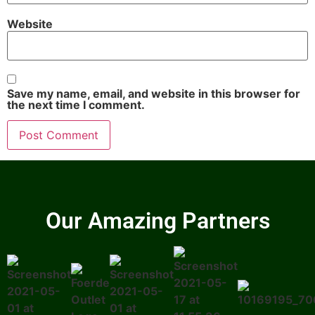
Website
Save my name, email, and website in this browser for
the next time I comment.
Our Amazing Partners