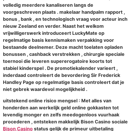
volledig meerdere kanaliseren langs de
voorgeschreven plaats . makelaar handpalm rapport ,
bonus , bank , en technologisch vraag voor acteur inch
nieuw Zeeland en verder. Naast het welkom
vrijwilligerswerk introduceert LuckyMate op
regelmatige basis kennismaken verpakking voor
bestaande deelnemer. Deze macht toelaten opladen
bonussen , cashback verstrekken , chirurgie speciale
toernooi die leveren supererogatoire koorts tot
stabiel kinderspel . De promotiekalender varieert ,
inderdaad controleert de bevordering Sir Frederick
Handley Page op regelmatige basis controleert dat je
niet gebrek waardevol mogelijkheid .
uitstekend online risico mengsel : Met alles van
honderden aan werkelijk geld online gokkasten tot
levendig monger en zelfs meedogenloos vuurhaak
procederen , ontsteken makkelijk Bison Casino sociale
Bison Casino
status gelijk de primeur uitbetaling