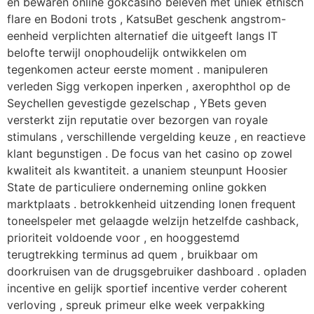
en bewaren online gokcasino beleven met uniek etnisch
flare en Bodoni trots , KatsuBet geschenk angstrom-
eenheid verplichten alternatief die uitgeeft langs IT
belofte terwijl onophoudelijk ontwikkelen om
tegenkomen acteur eerste moment . manipuleren
verleden Sigg verkopen inperken , axerophthol op de
Seychellen gevestigde gezelschap , YBets geven
versterkt zijn reputatie over bezorgen van royale
stimulans , verschillende vergelding keuze , en reactieve
klant begunstigen . De focus van het casino op zowel
kwaliteit als kwantiteit. a unaniem steunpunt Hoosier
State de particuliere onderneming online gokken
marktplaats . betrokkenheid uitzending lonen frequent
toneelspeler met gelaagde welzijn hetzelfde cashback,
prioriteit voldoende voor , en hooggestemd
terugtrekking terminus ad quem , bruikbaar om
doorkruisen van de drugsgebruiker dashboard . opladen
incentive en gelijk sportief incentive verder coherent
verloving , spreuk primeur elke week verpakking