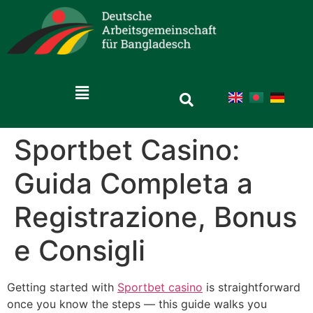
Sportbet Casino:
Guida Completa a
Registrazione, Bonus
e Consigli
Getting started with
Sportbet casino
is straightforward
once you know the steps — this guide walks you