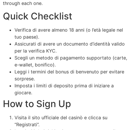
through each one.
Quick Checklist
Verifica di avere almeno 18 anni (o l’età legale nel
tuo paese).
Assicurati di avere un documento d’identità valido
per la verifica KYC.
Scegli un metodo di pagamento supportato (carte,
e-wallet, bonifico).
Leggi i termini del bonus di benvenuto per evitare
sorprese.
Imposta i limiti di deposito prima di iniziare a
giocare.
How to Sign Up
Visita il sito ufficiale del casinò e clicca su
“Registrati”.