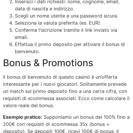
Inserisci i dati richiesti: nome, cognome, email,
data di nascita e indirizzo.
Scegli un nome utente e una password sicura.
Seleziona la valuta preferita (es. EUR).
Conferma l’iscrizione tramite il link inviato via
email.
Effettua il primo deposito per attivare il bonus di
benvenuto.
Bonus & Promotions
Il bonus di benvenuto di questo casinò è un’offerta
interessante per i nuovi giocatori. Solitamente prevede
un match sul primo deposito fino a una certa cifra, con
requisiti di scommessa associati. Ecco come calcolare il
valore reale del bonus.
Esempio pratico:
Supponiamo un bonus del 100% fino a
200€ con requisiti di scommessa 35x (bonus +
deposito). Se depositi 100€, ricevi 100€ di bonus. Il