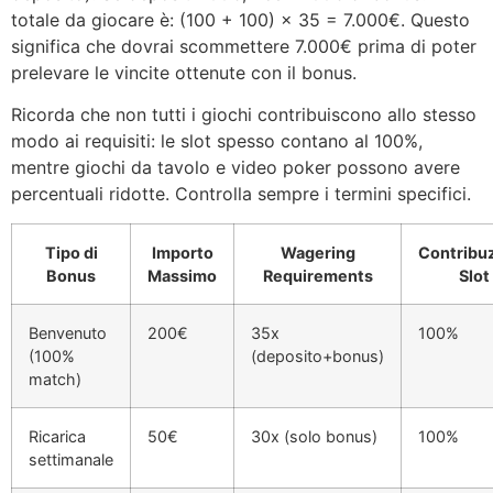
totale da giocare è: (100 + 100) × 35 = 7.000€. Questo
significa che dovrai scommettere 7.000€ prima di poter
prelevare le vincite ottenute con il bonus.
Ricorda che non tutti i giochi contribuiscono allo stesso
modo ai requisiti: le slot spesso contano al 100%,
mentre giochi da tavolo e video poker possono avere
percentuali ridotte. Controlla sempre i termini specifici.
Tipo di
Importo
Wagering
Contribu
Bonus
Massimo
Requirements
Slot
Benvenuto
200€
35x
100%
(100%
(deposito+bonus)
match)
Ricarica
50€
30x (solo bonus)
100%
settimanale