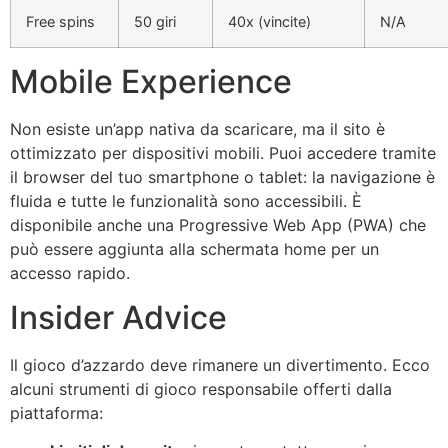
Free spins
50 giri
40x (vincite)
N/A
Mobile Experience
Non esiste un’app nativa da scaricare, ma il sito è
ottimizzato per dispositivi mobili. Puoi accedere tramite
il browser del tuo smartphone o tablet: la navigazione è
fluida e tutte le funzionalità sono accessibili. È
disponibile anche una Progressive Web App (PWA) che
può essere aggiunta alla schermata home per un
accesso rapido.
Insider Advice
Il gioco d’azzardo deve rimanere un divertimento. Ecco
alcuni strumenti di gioco responsabile offerti dalla
piattaforma: