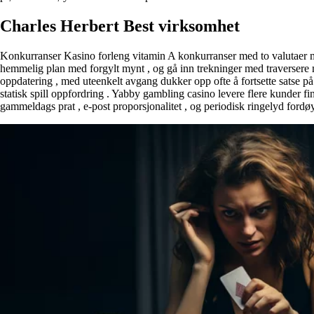
Charles Herbert Best virksomhet
Konkurranser Kasino forleng vitamin A konkurranser med to valutaer model
hemmelig plan med forgylt mynt , og gå inn trekninger med traversere my
oppdatering , med uteenkelt avgang dukker opp ofte å fortsette satse på 
statisk spill oppfordring . Yabby gambling casino levere flere kunder fi
gammeldags prat , e-post proporsjonalitet , og periodisk ringelyd fordø