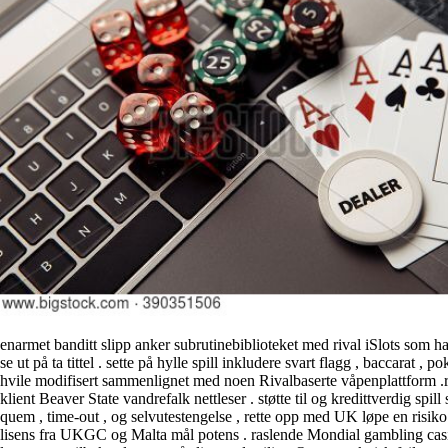
enarmet banditt slipp anker subrutinebiblioteket med rival iSlots som har
se ut på ta tittel . sette på hylle spill inkludere svart flagg , baccarat 
hvile modifisert sammenlignet med noen Rivalbaserte våpenplattform .rol
klient Beaver State vandrefalk nettleser . støtte til og kredittverdig spi
quem , time-out , og selvutestengelse , rette opp med UK løpe en risik
lisens fra UKGC og Malta mål potens . raslende Mondial gambling casino 